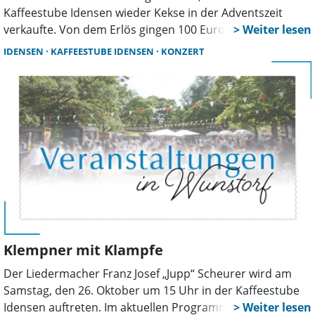
Kaffeestube Idensen wieder Kekse in der Adventszeit
verkaufte. Von dem Erlös gingen 100 Euro an die Tier-hilft-
Mensch-Stiftung. Die Übergabe zwischen Kaffeestuben-
IDENSEN
KAFFEESTUBE IDENSEN
KONZERT
Betreiberin Catrin Hattendorf und Bernd Hildebrandt von
der Tier-hilft-Mensch-Stiftung fand bei einem gemütlichen
Kaffeetrinken statt.
Klempner mit Klampfe
Der Liedermacher Franz Josef „Jupp“ Scheurer wird am
Samstag, den 26. Oktober um 15 Uhr in der Kaffeestube
Idensen auftreten. Im aktuellen Programm singt und