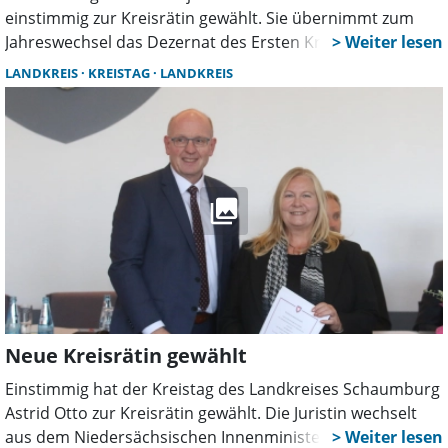
einstimmig zur Kreisrätin gewählt. Sie übernimmt zum
Jahreswechsel das Dezernat des Ersten Kreisrates Klaus
Heimann in der Kreisverwaltung, der in den Ruhestand
LANDKREIS
KREISTAG
LANDKREIS
geht.
Neue Kreisrätin gewählt
Einstimmig hat der Kreistag des Landkreises Schaumburg
Astrid Otto zur Kreisrätin gewählt. Die Juristin wechselt
aus dem Niedersächsischen Innenministerium nach