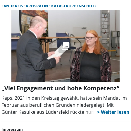
Schaumburg und wird das Dezernat mit der Zuständigkeit
LANDKREIS
KREISRÄTIN
KATASTROPHENSCHUTZ
für den Bereich „Recht und Ordnung“ übernehmen.
„Viel Engagement und hohe Kompetenz“
Kaps, 2021 in den Kreistag gewählt, hatte sein Mandat im
Februar aus beruflichen Gründen niedergelegt. Mit
Günter Kasulke aus Lüdersfeld rückte nun ein erfahrener
Kommunalpolitiker nach. Er war bereits von 2011 bis 2016
Mitglied der Grünen Kreistagsfraktion.
Impressum