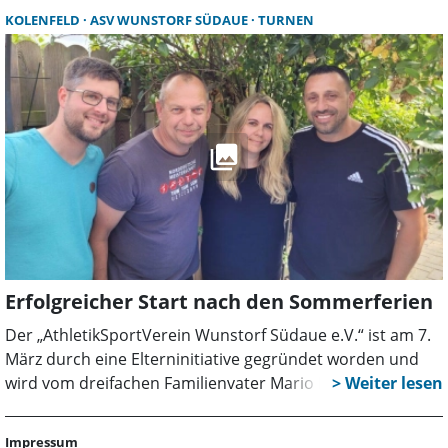
Hannes Lange holte dabei mit dem Diskus die
KOLENFELD
ASV WUNSTORF SÜDAUE
TURNEN
Norddeutsche Meisterschaft nach Schaumburg.
Erfolgreicher Start nach den Sommerferien
Der „AthletikSportVerein Wunstorf Südaue e.V.“ ist am 7.
März durch eine Elterninitiative gegründet worden und
wird vom dreifachen Familienvater Mario Perri als 1.
Vorsitzender geleitet. Der junge Verein hat einen
sagenhaften Auftaktsprint hingelegt und feiert erste
Impressum