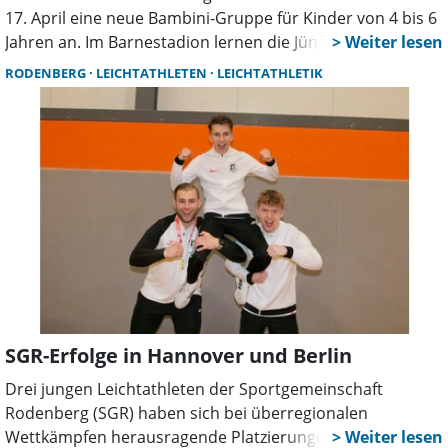
17. April eine neue Bambini-Gruppe für Kinder von 4 bis 6
Jahren an. Im Barnestadion lernen die Jüngsten freitags
spielerisch die Grundlagen der Kinderleichtathletik
RODENBERG
LEICHTATHLETEN
LEICHTATHLETIK
kennen. Die Gruppe ist auf 15 Kinder begrenzt.
SGR-Erfolge in Hannover und Berlin
Drei jungen Leichtathleten der Sportgemeinschaft
Rodenberg (SGR) haben sich bei überregionalen
Wettkämpfen herausragende Platzierungen gesichert.