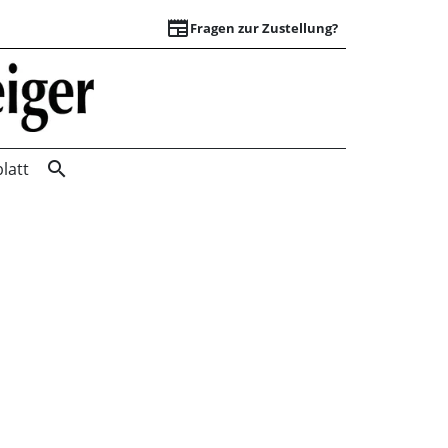
newspaper
Fragen zur Zustellung?
Suchergebnisse | 
search
latt