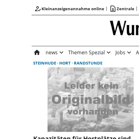
how_to_reg
contact_page
Kleinanzeigenannahme online
Zentrale
home
expand_more
expand_more
expand_more
news
Themen Spezial
Jobs
A
STEINHUDE
HORT
RANDSTUNDE
Kapazitäten für Hortplätze sind