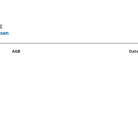
ng
Kita
r
men
AGB
Dat
n
Kita
ung
 in
on
n
,
ben