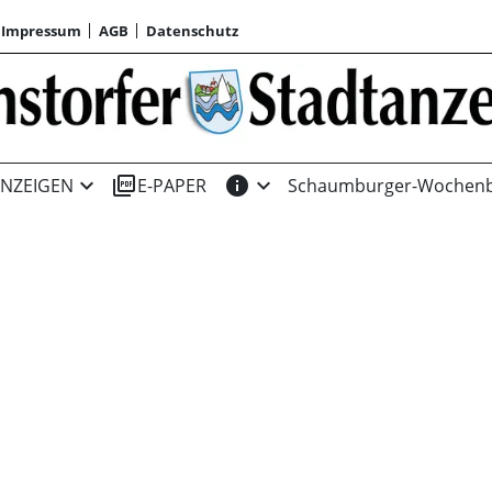
Impressum
AGB
Datenschutz
expand_more
picture_as_pdf
info
expand_more
NZEIGEN
E-PAPER
Schaumburger-Wochenb