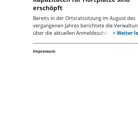
erschöpft
Bereits in der Ortsratssitzung im August des
vergangenen Jahres berichtete die Verwaltu
über die aktuellen Anmeldezahlen in Krippe, 
und Hort. Es wurde festgestellt, dass 5 Kinde
auf einen Hortplatz warten würden. Im Rah
Impressum
der Einwohnersprechstunde in der
Ortsratssitzung im Oktober schätzte man de
Bedarf auf 25 Kinder. Neben der städtischen 
bietet auch der Verein „Randstundenbetreu
e.V.“ entsprechende Plätze vor Ort an. Bereits
der Sitzung im vergangenen August haben
Vertreter des Vereins auf die aktuelle Situati
aufmerksam gemacht. Neben einer Erzieheri
kümmern sich 4 Aushilfskräfte um die Kinder
Spielen mit ihnen, helfen bei den Hausaufga
und bereiten das Mittagessen zu.