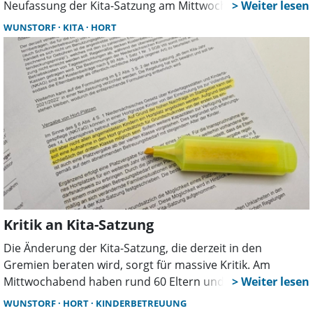
Neufassung der Kita-Satzung am Mittwoch im Stadtrat
nicht beraten, wie die Mehrheitsgruppe in einer
WUNSTORF
KITA
HORT
Pressemitteilung erklärt.
Kritik an Kita-Satzung
Die Änderung der Kita-Satzung, die derzeit in den
Gremien beraten wird, sorgt für massive Kritik. Am
Mittwochabend haben rund 60 Eltern und Kinder den
Sozialausschuss besucht und mit Transparenten auf
WUNSTORF
HORT
KINDERBETREUUNG