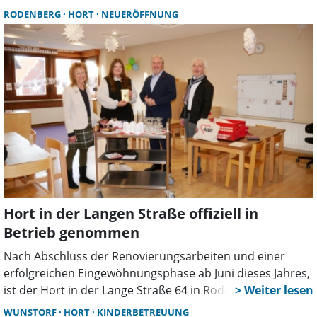
empfiehlt eine frühzeitige Planung und bietet
RODENBERG
HORT
NEUERÖFFNUNG
Unterstützung über das Familienservicebüro und ein
Online-Portal.
Hort in der Langen Straße offiziell in
Betrieb genommen
Nach Abschluss der Renovierungsarbeiten und einer
erfolgreichen Eingewöhnungsphase ab Juni dieses Jahres,
ist der Hort in der Lange Straße 64 in Rodenberg „fest im
Alltag angekommen“, erklärte AWO-Geschäftsführerin
WUNSTORF
HORT
KINDERBETREUUNG