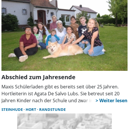
ihren Protest aufmerksam gemacht. Im Ausschuss ist die
Vorlage der Verwaltung beraten worden.
Abschied zum Jahresende
Maxis Schülerladen gibt es bereits seit über 25 Jahren.
Hortleiterin ist Agata De Salvo Lubs. Sie betreut seit 20
Jahren Kinder nach der Schule und zwar immer
nachmittags an fünf Tagen in der Woche und ganztags in
STEINHUDE
HORT
RANDSTUNDE
den Ferien. Zum Ende des Jahres hört die 63-Jährige auf.