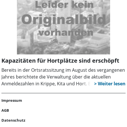
Kapazitäten für Hortplätze sind erschöpft
Bereits in der Ortsratssitzung im August des vergangenen
Jahres berichtete die Verwaltung über die aktuellen
Anmeldezahlen in Krippe, Kita und Hort. Es wurde
festgestellt, dass 5 Kinder auf einen Hortplatz warten
würden. Im Rahmen der Einwohnersprechstunde in der
Impressum
Ortsratssitzung im Oktober schätzte man den Bedarf auf
25 Kinder. Neben der städtischen Kita bietet auch der
AGB
Verein „Randstundenbetreuung e.V.“ entsprechende
Datenschutz
Plätze vor Ort an. Bereits in der Sitzung im vergangenen