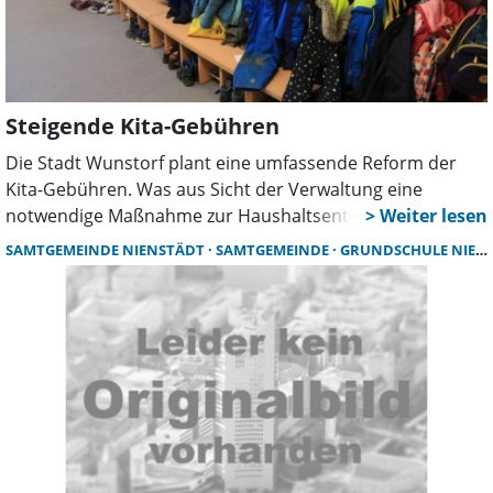
Eltern gegenüber dieser Zeitung.
Steigende Kita-Gebühren
Die Stadt Wunstorf plant eine umfassende Reform der
Kita-Gebühren. Was aus Sicht der Verwaltung eine
notwendige Maßnahme zur Haushaltsentlastung ist,
bedeutet für viele Familien eine spürbare Mehrbelastung.
SAMTGEMEINDE NIENSTÄDT
SAMTGEMEINDE
GRUNDSCHULE NIENSTÄDT
Die geplante dreistufige Erhöhung der
Benutzungsentgelte bis 2027 trifft insbesondere Eltern
mit Kleinkindern und schulpflichtigen Kindern in der
Nachmittagsbetreuung.