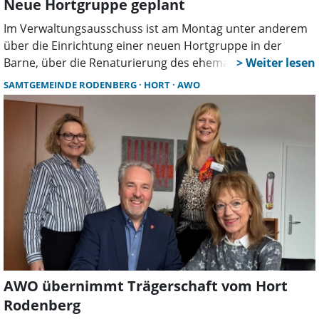
Neue Hortgruppe geplant
Im Verwaltungsausschuss ist am Montag unter anderem
über die Einrichtung einer neuen Hortgruppe in der
Barne, über die Renaturierung des ehemaligen
Freibadgeländes, aufheizte Schulräume und die
SAMTGEMEINDE RODENBERG
HORT
AWO
Zurückweisung von Widersprüchen gegen
Grundsteuerbescheide diskutiert worden.
AWO übernimmt Trägerschaft vom Hort
Rodenberg