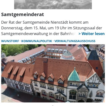
Samtgemeinderat
Der Rat der Samtgemeinde Nienstädt kommt am
Donnerstag, dem 15. Mai, um 19 Uhr im Sitzungssaal der
Samtgemeindeverwaltung in der Bahnhofstraße 7 in
Helpsen zusammen. Themen sind unter andere die
WUNSTORF
KOMMUNALPOLITIK
VERWALTUNGSAUSSCHUSS
Schließung des Horts in Seggebruch und die
Neugründung an der Grundschule Nienstädt.