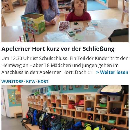
Apelerner Hort kurz vor der Schließung
Um 12.30 Uhr ist Schulschluss. Ein Teil der Kinder tritt den
Heimweg an – aber 18 Mädchen und Jungen gehen im
Anschluss in den Apelerner Hort. Doch damit soll nach
den Sommerferien Schluss sein. Der Personalmangel im
WUNSTORF
KITA
HORT
Bereich Bildung und Erziehung macht auch hier keinen
Halt. „Allerdings ist für manche Familien der Hort ein
zentraler Faktor bei der Existenzsicherung. Können die
Kinder nach der Schule nicht betreut werden, muss die
Arbeitszeit reduziert, vielleicht sogar der Job gewechselt
werden. Ängste und Sorgen, die auch den Kindern nicht
verborgen bleiben“, erklärt Uda Hoops im Namen der