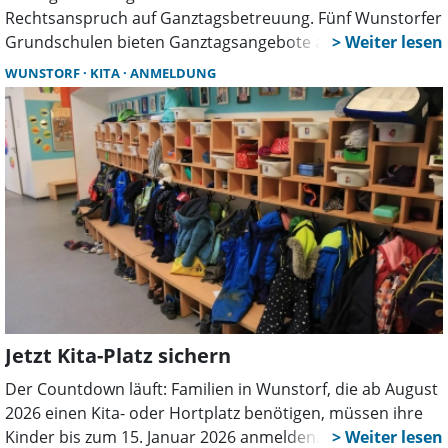
Rechtsanspruch auf Ganztagsbetreuung. Fünf Wunstorfer
Grundschulen bieten Ganztagsangebote an. Eltern
müssen Hortanmeldungen bis 15. Januar 2026
WUNSTORF
KITA
ANMELDUNG
vornehmen. Absagen und Alternativen sind eingeplant.
Jetzt Kita-Platz sichern
Der Countdown läuft: Familien in Wunstorf, die ab August
2026 einen Kita- oder Hortplatz benötigen, müssen ihre
Kinder bis zum 15. Januar 2026 anmelden. Die Stadt