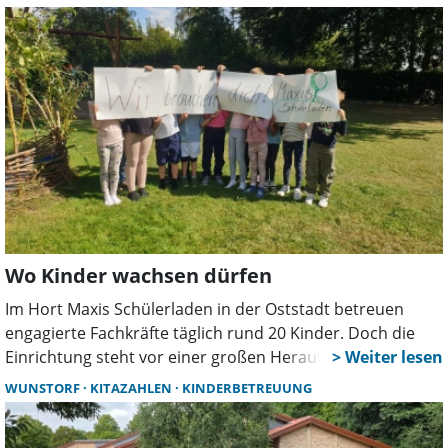
Heidemarie Hanauschke gegenüber dieser Zeitung,
anlässlich einer kleinen offiziellen Eröffnungsfeier.
Wo Kinder wachsen dürfen
Im Hort Maxis Schülerladen in der Oststadt betreuen
engagierte Fachkräfte täglich rund 20 Kinder. Doch die
Einrichtung steht vor einer großen Herausforderung: Seit
längerer Zeit wird dringend personelle Verstärkung
WUNSTORF
KITAZAHLEN
KINDERBETREUUNG
gesucht. Die Bemühungen blieben bislang erfolglos.