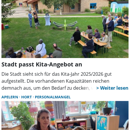
Stadt passt Kita-Angebot an
Die Stadt sieht sich für das Kita-Jahr 2025/2026 gut
aufgestellt. Die vorhandenen Kapazitäten reichen
demnach aus, um den Bedarf zu decken, wie es in
aktuellen Verwaltungsvorlagen heißt, die in die politische
APELERN
HORT
PERSONALMANGEL
Gremien zur Beratung gehen. Es bestehen aber
strukturelle Herausforderungen.