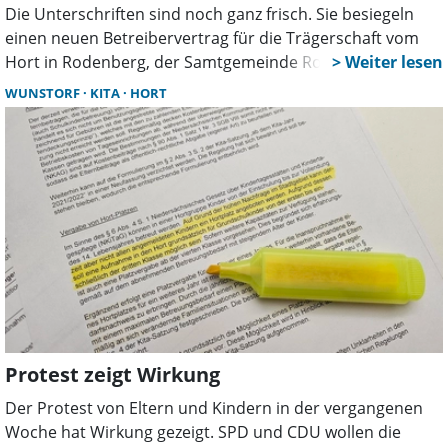
Die Unterschriften sind noch ganz frisch. Sie besiegeln
einen neuen Betreibervertrag für die Trägerschaft vom
Hort in Rodenberg, der Samtgemeinde Rodenberg. Er
wird zukünftig durch die AWO Kindertagesstätten
WUNSTORF
KITA
HORT
Schaumburg gGmbH getragen. „Mit der AWO begrüßen
wir nunmehr einen weiteren freien Träger für unsere Kita-
Einrichtungen in Rodenberg und tragen so dem
gesetzlichen Grundsatz der Trägervielfalt Rechnung“,
freut sich Samtgemeindebürgermeister Dr. Thomas Wolf
während der Unterzeichnung. „Mit dem Hort unterhält
die AWO neben der Flüchtlingsberatung nunmehr die
zweite Einrichtung in der Samtgemeinde Rodenberg“,
erklärt AWO-Geschäftsführerin Heidemarie Hanauske.
Protest zeigt Wirkung
Der Protest von Eltern und Kindern in der vergangenen
Woche hat Wirkung gezeigt. SPD und CDU wollen die