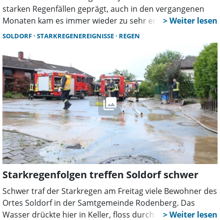
starken Regenfällen geprägt, auch in den vergangenen
Monaten kam es immer wieder zu sehr ergiebigen
Niederschlägen. Das hat Auswirkungen auf die Ernte.
SOLDORF
STARKREGENEREIGNISSE
REGEN
Starkregenfolgen treffen Soldorf schwer
Schwer traf der Starkregen am Freitag viele Bewohner des
Ortes Soldorf in der Samtgemeinde Rodenberg. Das
Wasser drückte hier in Keller, floss durch Häuser und