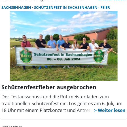
Rottbrüder begrüßte Bürgermeister Ralf Hantke die
SACHSENHAGEN
SCHÜTZENFEST IN SACHSENHAGEN
FEIER
amtierenden Majestäten: Schützenkönig Karl-Heinz
Hellmann, Schützenkönigin Antje Tillesch und
Jugendkönigin Julia Bösger.
Schützenfestfieber ausgebrochen
Der Festausschuss und die Rottmeister laden zum
traditionellen Schützenfest ein. Los geht es am 6. Juli, um
18 Uhr mit einem Platzkonzert und Antreten zum Abholen
der Majestäten. Treffen der Rottbrüder in den Rotts ist
am 7. Juli, um 12.30 Uhr, Aufmarsch der Rotts auf dem