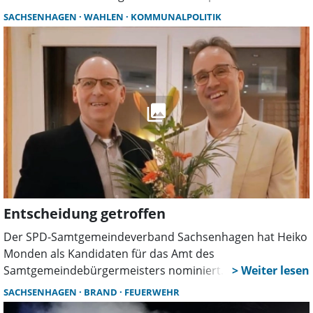
Kneipps ausgezeichnet worden. Vertreter des Kneipp-
SACHSENHAGEN
WAHLEN
KOMMUNALPOLITIK
Bundes überreichten Zertifikat, Siegel und Wimpel bei
einer feierlichen Veranstaltung vor Ort.
Entscheidung getroffen
Der SPD-Samtgemeindeverband Sachsenhagen hat Heiko
Monden als Kandidaten für das Amt des
Samtgemeindebürgermeisters nominiert. Monden will die
Samtgemeinde aktiv gestalten, setzt auf Transparenz in
SACHSENHAGEN
BRAND
FEUERWEHR
der Verwaltung und bringt umfangreiche Verwaltungs-