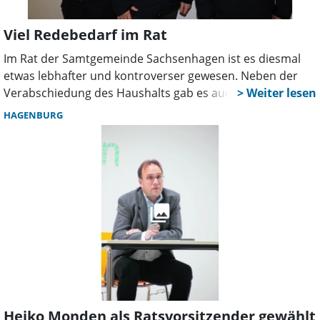
Viel Redebedarf im Rat
Im Rat der Samtgemeinde Sachsenhagen ist es diesmal
etwas lebhafter und kontroverser gewesen. Neben der
Verabschiedung des Haushalts gab es auch Kritik am
Samtgemeindebürgermeister.
HAGENBURG
Heiko Monden als Ratsvorsitzender gewählt