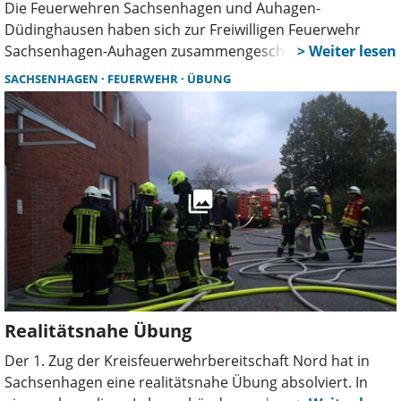
Die Feuerwehren Sachsenhagen und Auhagen-
Düdinghausen haben sich zur Freiwilligen Feuerwehr
Sachsenhagen-Auhagen zusammengeschlossen. Bei der
Fusionsversammlung gab es Rückblicke, Beförderungen,
SACHSENHAGEN
FEUERWEHR
ÜBUNG
Ehrungen und Ausblicke auf neue Investitionen wie ein
Feuerwehrhaus und einen Gerätewagen.
Realitätsnahe Übung
Der 1. Zug der Kreisfeuerwehrbereitschaft Nord hat in
Sachsenhagen eine realitätsnahe Übung absolviert. In