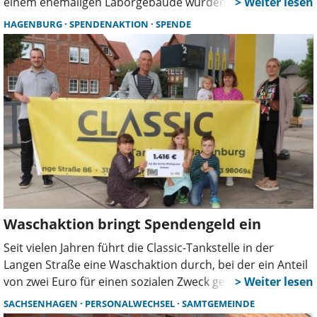
einem ehemaligen Laborgebäude wurden vermisste
Personen gerettet und ein Brand bekämpft, inklusive
HAGENBURG
SPENDENAKTION
SPENDE
Rettung über die Schleifkorbtrage.
Waschaktion bringt Spendengeld ein
Seit vielen Jahren führt die Classic-Tankstelle in der
Langen Straße eine Waschaktion durch, bei der ein Anteil
von zwei Euro für einen sozialen Zweck gespendet wird.
Diesmal profitiert die Grundschule Sachsenhagen.
SACHSENHAGEN
PERSONALWECHSEL
SAMTGEMEINDE