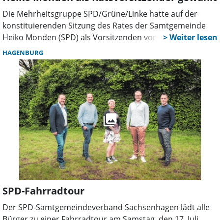
Die Mehrheitsgruppe SPD/Grüne/Linke hatte auf der
konstituierenden Sitzung des Rates der Samtgemeinde
Heiko Monden (SPD) als Vorsitzenden vorgeschlagen, er
wurde mit den 13 Stimmen der Gruppe gewählt.
HAGENBURG
SPD-Fahrradtour
Der SPD-Samtgemeindeverband Sachsenhagen lädt alle
Bürger zu einer Fahrradtour am Samstag, den 17. Juli