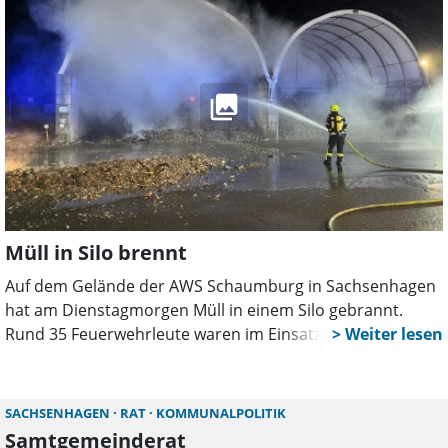
und Kommunalerfahrung mit.
Müll in Silo brennt
Auf dem Gelände der AWS Schaumburg in Sachsenhagen
hat am Dienstagmorgen Müll in einem Silo gebrannt.
Rund 35 Feuerwehrleute waren im Einsatz, um den Brand
unter Atemschutz zu löschen. Nach mehr als zwei
Stunden war das Feuer vollständig unter Kontrolle.
SACHSENHAGEN
RAT
KOMMUNALPOLITIK
Samtgemeinderat