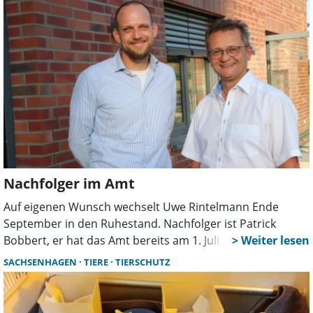
Nachfolger im Amt
Auf eigenen Wunsch wechselt Uwe Rintelmann Ende
September in den Ruhestand. Nachfolger ist Patrick
Bobbert, er hat das Amt bereits am 1. Juli angetreten. Er
ist Leiter des Bau- und Ordnungsamtes sowie der
SACHSENHAGEN
TIERE
TIERSCHUTZ
Allgemeinen Verwaltung.