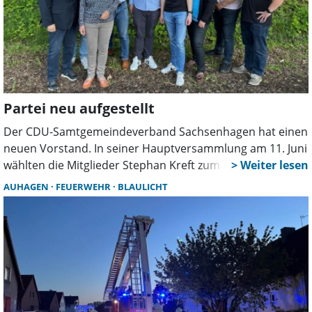
Partei neu aufgestellt
Der CDU-Samtgemeindeverband Sachsenhagen hat einen
neuen Vorstand. In seiner Hauptversammlung am 11. Juni
wählten die Mitglieder Stephan Kreft zum neuen
Vorsitzenden. Er machte deutlich, dass ihm vor allem die
AUHAGEN
FEUERWEHR
BLAULICHT
enge Kommunikation vor Ort am Herzen liegt.