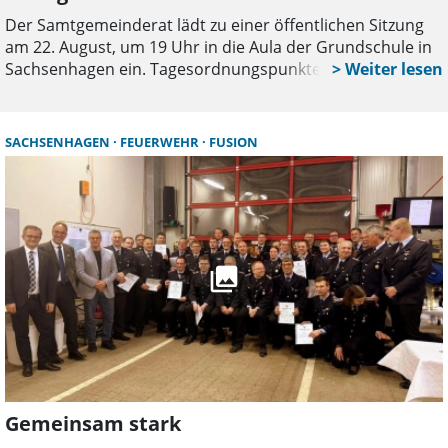
Der Samtgemeinderat lädt zu einer öffentlichen Sitzung
am 22. August, um 19 Uhr in die Aula der Grundschule in
Sachsenhagen ein. Tagesordnungspunkte sind unter
anderem die Beschlussfassung über die Benennung von
Beigeordneten und der Stellvertretung, ein Beschluss
über die Anwendung des Niedersächsischen Gesetzes zur
SACHSENHAGEN
FEUERWEHR
FUSION
Beschleunigung kommunaler Jahresabschlüsse (NBKAG),
die Ausdifferenzierung einer Potenzialanalyse
(Gesamträumliches Konzept) für Freiflächenphotovoltaik
innerhalb der Samtgemeinde, die 4. Stufe des
Lärmaktionsplanes für die Samtgemeinde sowie ein
Beschluss über die Berufung der Standesbeamtin Katrin
Neuendorf in das Ehrenbeamtenverhältnis.
Gemeinsam stark