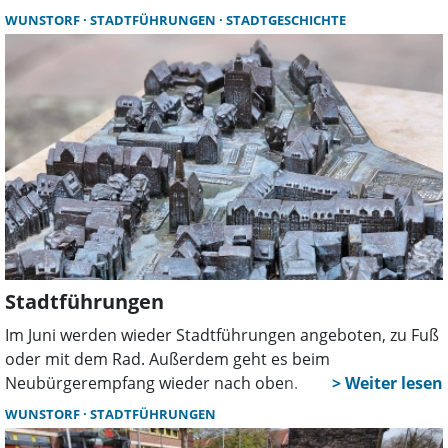
Wasserwerk und anschließend weiter nach Steinhude.
WUNSTORF
STADTFÜHRUNGEN
STADTGESCHICHTE
Dort können Teilnehmer bei einem Spaziergang durch
den alten Ortskern viel über die Entwicklung Steinhudes
vom Fischer- und Weber- zum heutigen Touristenort
erfahren. Anlässlich des Tages des offenen Denkmals ist
auch ein Besuch der Kastenmangel vorgesehen.
Stadtführungen
Im Juni werden wieder Stadtführungen angeboten, zu Fuß
oder mit dem Rad. Außerdem geht es beim
Neubürgerempfang wieder nach oben.
WUNSTORF
STADTFÜHRUNGEN