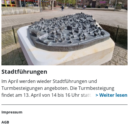
Stadtführungen
Im April werden wieder Stadtführungen und
Turmbesteigungen angeboten. Die Turmbesteigung
findet am 13. April von 14 bis 16 Uhr statt. Am 6. April um
11 Uhr sowie am 17. April um 17 Uhr bietet Roswitha
Kranz eine Stadttheaterführung an. Am 20. April um 19
Impressum
Uhr zeigt Irmina Osburg ihren Gästen „Wunstorf
Kulinarisch“ – mit köstlichen Kleinigkeiten und Getränken.
AGB