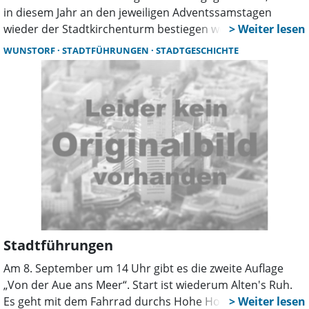
in diesem Jahr an den jeweiligen Adventssamstagen
wieder der Stadtkirchenturm bestiegen werden.
Außerdem gibt es weitere Highlights im Programm der
WUNSTORF
STADTFÜHRUNGEN
STADTGESCHICHTE
Stadtführer.
Stadtführungen
Am 8. September um 14 Uhr gibt es die zweite Auflage
„Von der Aue ans Meer“. Start ist wiederum Alten's Ruh.
Es geht mit dem Fahrrad durchs Hohe Holz zum