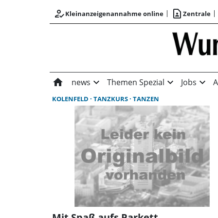
how_to_reg
contact_page
Kleinanzeigenannahme online
Zentrale
home
expand_more
expand_more
expand_more
news
Themen Spezial
Jobs
A
KOLENFELD
TANZKURS
TANZEN
Mit Spaß aufs Parkett