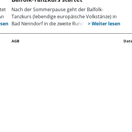
tet
Nach der Sommerpause geht der Balfolk-
An
Tanzkurs (lebendige europäische Volkstänze) in
Bad Nenndorf in die zweite Runde. Alle, die neu
bten
einsteigen oder wieder mittanzen möchten sind
che
eingeladen. Los geht es am 21. August um 19
AGB
Dat
Uhr in der Aula der CJD Schule Schlaffhorst-
Andersen. Eine Anmeldung ist nicht nötig, bei
Fragen balfolk.badnenndorf@gmail.com.