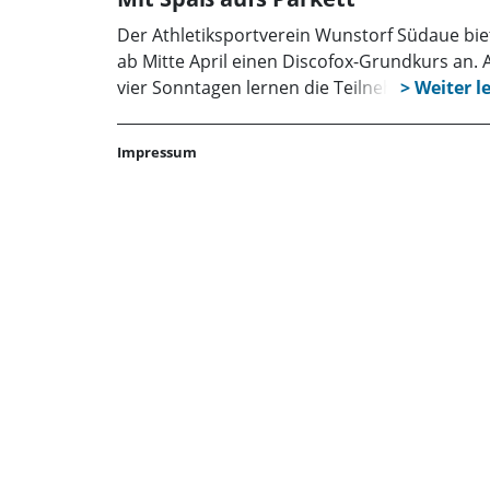
Der Athletiksportverein Wunstorf Südaue bie
ab Mitte April einen Discofox-Grundkurs an. 
vier Sonntagen lernen die Teilnehmer
grundlegende Schritte und Figuren des belie
Paartanzes. Der Kurs richtet sich an Jugendli
Impressum
und Erwachsene – Vorkenntnisse sind nicht
erforderlich.