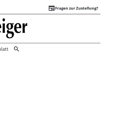
newspaper
Fragen zur Zustellung?
Suchergebnisse | 
search
latt