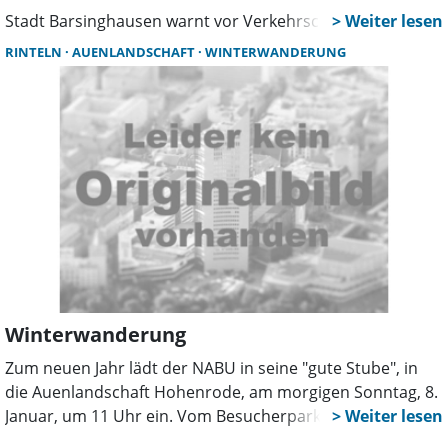
Stadt Barsinghausen warnt vor Verkehrschaos
RINTELN
AUENLANDSCHAFT
WINTERWANDERUNG
Winterwanderung
Zum neuen Jahr lädt der NABU in seine "gute Stube", in
die Auenlandschaft Hohenrode, am morgigen Sonntag, 8.
Januar, um 11 Uhr ein. Vom Besucherparkplatz am
Ortsteingang Hohenrode geht es in das 115 Hektar große