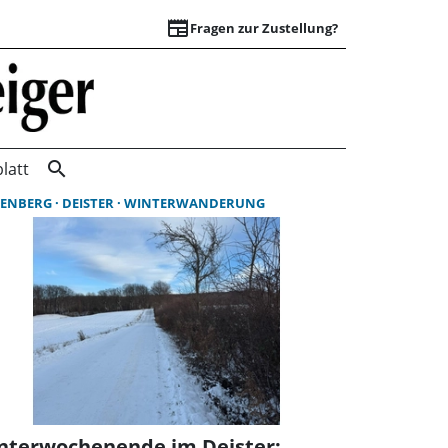
newspaper
Fragen zur Zustellung?
Suchergebnisse | 
search
latt
ENBERG
DEISTER
WINTERWANDERUNG
nterwochenende im Deister: