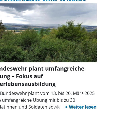
dratmeter große Fläche fest, auf der
mmende Lagerfeuerreste einen Schwelbrand
Waldboden verursacht hatten.
ndeswehr plant umfangreiche
ung – Fokus auf
erlebensausbildung
 Bundeswehr plant vom 13. bis 20. März 2025
e umfangreiche Übung mit bis zu 30
datinnen und Soldaten sowie sechs
rzeugen in den Landkreisen Schaumburg,
eln-Pyrmont und der Region Hannover.