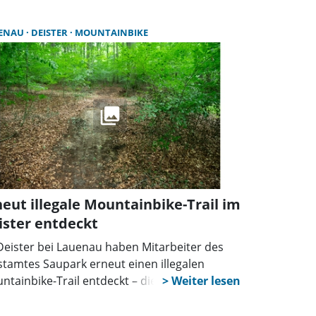
ENAU
DEISTER
MOUNTAINBIKE
neut illegale Mountainbike-Trail im
ister entdeckt
Deister bei Lauenau haben Mitarbeiter des
stamtes Saupark erneut einen illegalen
ntainbike-Trail entdeckt – diesmal mitten im
urwald, einem Teil des Waldes mit dem
hsten Naturschutzstatus. Auf einer Strecke