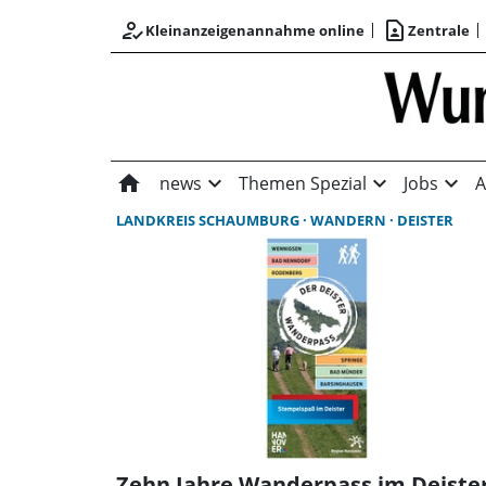
how_to_reg
contact_page
Kleinanzeigenannahme online
Zentrale
home
expand_more
expand_more
expand_more
news
Themen Spezial
Jobs
A
LANDKREIS SCHAUMBURG
WANDERN
DEISTER
Zehn Jahre Wanderpass im Deiste