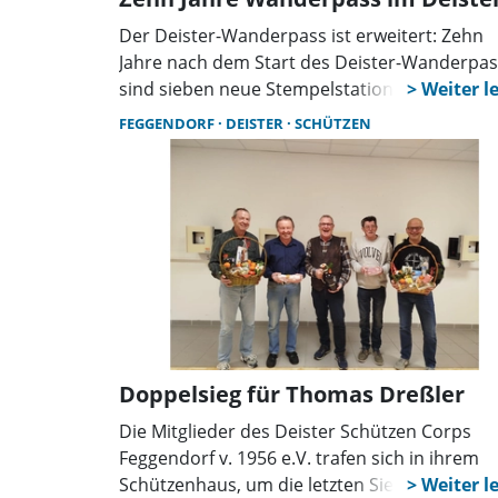
Der Deister-Wanderpass ist erweitert: Zehn
Jahre nach dem Start des Deister-Wanderpas
sind sieben neue Stempelstationen
hinzugekommen. Damit können Wanderinne
FEGGENDORF
DEISTER
SCHÜTZEN
und Wanderer künftig an insgesamt 19 Orten
rund um den Deister Stempel sammeln.
Doppelsieg für Thomas Dreßler
Die Mitglieder des Deister Schützen Corps
Feggendorf v. 1956 e.V. trafen sich in ihrem
Schützenhaus, um die letzten Sieger des Jahr