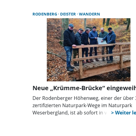
zu ermitteln.
RODENBERG
DEISTER
WANDERN
Neue „Krümme-Brücke“ eingewei
Der Rodenberger Höhenweg, einer der über 
zertifizierten Naturpark-Wege im Naturpark
Weserbergland, ist ab sofort in vollem Umfa
begehbar. Die Samtgemeinde Rodenberg wei
gemeinsam mit allen am Projekt Beteiligten e
neue Holzbrücke ein, die einen zuvor schwer