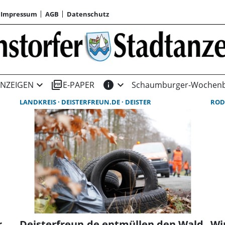
Impressum
AGB
Datenschutz
expand_more
picture_as_pdf
info
expand_more
NZEIGEN
E-PAPER
Schaumburger-Wochenb
LANDKREIS
DEISTERFREUN.DE
DEISTER
ROD
r
Deisterfreun.de entmüllen den Wald
Wi