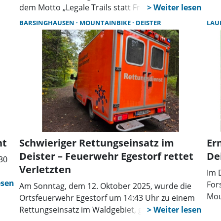
dem Motto „Legale Trails statt Fronten – Zukunft
für den Deister“ organisiert der Mountainbike-
BARSINGHAUSEN
MOUNTAINBIKE
DEISTER
LAU
Verein Deisterfreun.de e.V. eine
Fahrraddemonstration in Hannover am 20.
Dezember 2025.
ht
Schwieriger Rettungseinsatz im
Er
Deister – Feuerwehr Egestorf rettet
De
30
Verletzten
Im 
ng
For
Am Sonntag, dem 12. Oktober 2025, wurde die
hte
Mou
Ortsfeuerwehr Egestorf um 14:43 Uhr zu einem
ine
Nat
Rettungseinsatz im Waldgebiet, genauer gesagt
höc