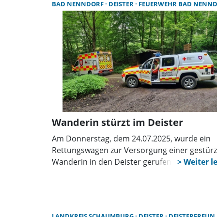
BAD NENNDORF
DEISTER
FEUERWEHR BAD NENN
zugänglichen Abschnitt des beliebten
Rundwanderwegs über den Südhang des
Deisters erschließt.
Wanderin stürzt im Deister
Am Donnerstag, dem 24.07.2025, wurde ein
Rettungswagen zur Versorgung einer gestür
Wanderin in den Deister gerufen. Zur
Unterstützung wurden die Feuerwehr Bad
Nenndorf sowie die DRK-Geländerettung aus
Rodenberg nachgefordert. Wie die Feuerweh
auf ihrer Homepage mitteilte, befand sich die
LANDKREIS SCHAUMBURG
DEISTER
DEISTERFREUN