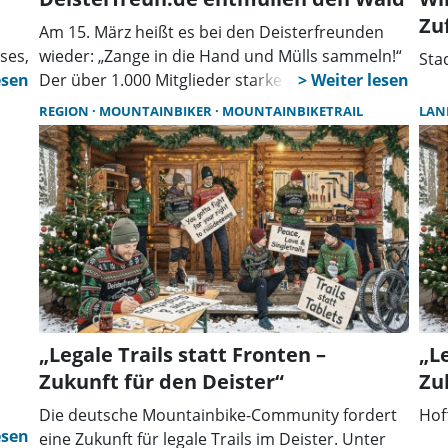
Zu
Am 15. März heißt es bei den Deisterfreunden
ses,
wieder: „Zange in die Hand und Mülls sammeln!“
Sta
Der über 1.000 Mitglieder starke Verein ruft auch
n
in diesem Jahr zum Müllsammeln rund um den
REGION
MOUNTAINBIKER
MOUNTAINBIKETRAIL
LAN
Nienstedter Pass auf.
„Legale Trails statt Fronten –
„Le
Zukunft für den Deister“
Zu
Die deutsche Mountainbike-Community fordert
Hof
es
eine Zukunft für legale Trails im Deister. Unter