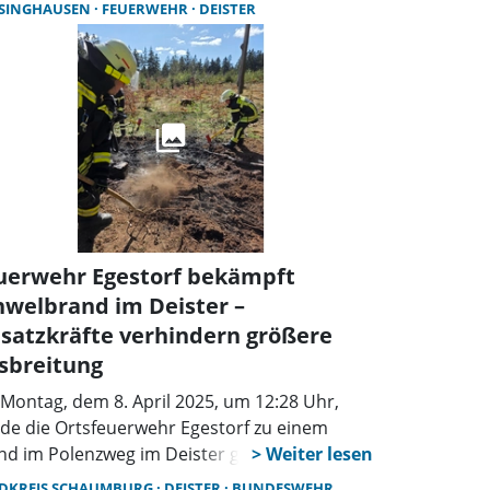
SINGHAUSEN
FEUERWEHR
DEISTER
 etwa 800 Metern, ausgestattet mit
gebauten Sprüngen und Steilkurven,
ursachten die Täter erhebliche Schäden:
lreiche kleine Bäume wurden gefällt oder
gerissen, der Boden umgegraben und
lenstrukturen errichtet. Diese gezielten
ivitäten zeigen, dass es sich nicht mehr um
einzelte Aktionen handelt, sondern um
anisierte und aggressive Eingriffe in die
ur.
uerwehr Egestorf bekämpft
hwelbrand im Deister –
nsatzkräfte verhindern größere
sbreitung
Montag, dem 8. April 2025, um 12:28 Uhr,
de die Ortsfeuerwehr Egestorf zu einem
nd im Polenzweg im Deister gerufen. Die
satzkräfte stellten vor Ort eine etwa 20
DKREIS SCHAUMBURG
DEISTER
BUNDESWEHR