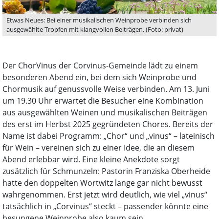
Etwas Neues: Bei einer musikalischen Weinprobe verbinden sich
ausgewählte Tropfen mit klangvollen Beiträgen. (Foto: privat)
Der ChorVinus der Corvinus-Gemeinde lädt zu einem
besonderen Abend ein, bei dem sich Weinprobe und
Chormusik auf genussvolle Weise verbinden. Am 13. Juni
um 19.30 Uhr erwartet die Besucher eine Kombination
aus ausgewählten Weinen und musikalischen Beiträgen
des erst im Herbst 2025 gegründeten Chores. Bereits der
Name ist dabei Programm: „Chor“ und „vinus“ – lateinisch
für Wein – vereinen sich zu einer Idee, die an diesem
Abend erlebbar wird. Eine kleine Anekdote sorgt
zusätzlich für Schmunzeln: Pastorin Franziska Oberheide
hatte den doppelten Wortwitz lange gar nicht bewusst
wahrgenommen. Erst jetzt wird deutlich, wie viel „vinus“
tatsächlich in „Corvinus“ steckt – passender könnte eine
besungene Weinprobe also kaum sein.