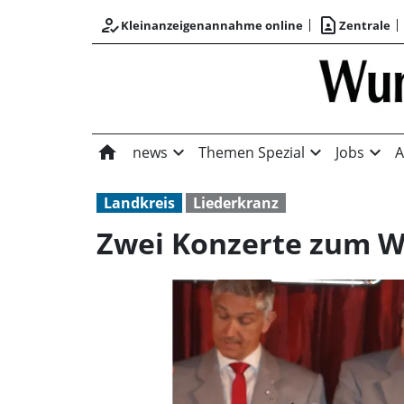
how_to_reg
contact_page
Kleinanzeigenannahme online
Zentrale
home
expand_more
expand_more
expand_more
news
Themen Spezial
Jobs
A
Landkreis
Liederkranz
Zwei Konzerte zum W