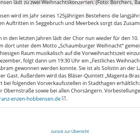
en lädt zu zwei Weihnachtskonzerten. (Foto: Borchers, Ba
n wird im Jahr seines 125jährigen Bestehens die langjähri
den Auftritten in Seggebruch und Meerbeck sorgt das Zusa
n den letzten Jahren lädt der Chor nun wieder für den 10.
 um dort unter dem Motto „Schaumburger Weihnacht“ gemei
iesigen Raum musikalisch auf die Vorweihnachtszeit einzus
ember, folgt dann um 19:30 Uhr ein „Festliches Weihnacht
Abram gewonnen werden konnte. Sie ist als Solistin an der
ner Gast. Außerdem wird das Bläser-Quintett „Magenta-Bras
ort bei folgenden Vorverkaufsstellen in Stadthagen erhältlich
er Obernstraße sowie bei allen Chorsängern. Vorbestellun
kranz-enzen-hobbensen.de
.
zurück zur Übersicht