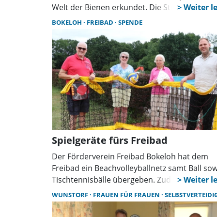
Welt der Bienen erkundet. Die Streuobst-AG 
Heimatvereins und der Imkerverein Wunstor
BOKELOH
FREIBAD
SPENDE
boten spannende Einblicke in das Leben der
Honigbienen, praktische Anschauungsobjekt
und eine Honigverkostung.
Spielgeräte fürs Freibad
Der Förderverein Freibad Bokeloh hat dem
Freibad ein Beachvolleyballnetz samt Ball sow
Tischtennisbälle übergeben. Zudem plant de
Verein weitere Anschaffungen, darunter ein
WUNSTORF
FRAUEN FÜR FRAUEN
SELBSTVERTEIDIGUNG FRA
Sonnenschirm für die Schwimmmeister und 
Einstiegshilfe für behinderte Badegäste.