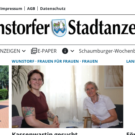
Impressum
AGB
Datenschutz
expand_more
picture_as_pdf
info
expand_more
NZEIGEN
E-PAPER
Schaumburger-Wochenb
WUNSTORF
FRAUEN FÜR FRAUEN
FRAUEN
LAN
Kassenwartin gesucht
Fö