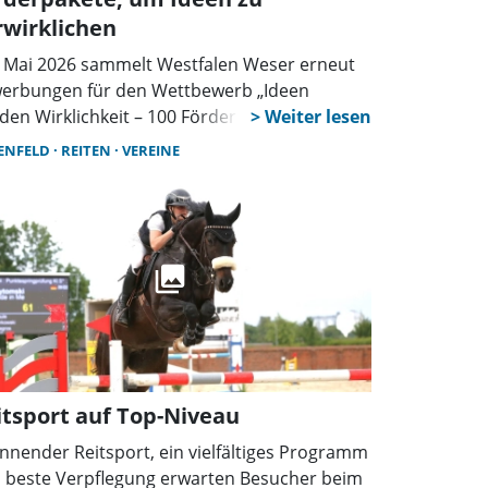
rwirklichen
t Mai 2026 sammelt Westfalen Weser erneut
erbungen für den Wettbewerb „Ideen
den Wirklichkeit – 100 Förderpakete für
eine in der Region“. Noch bis zum 31. August
ENFELD
REITEN
VEREINE
nen Vereine, Initiativen und Organisationen
 dem Westfalen Weser-Geschäftsgebiet ihre
jektideen online einreichen.
itsport auf Top-Niveau
nnender Reitsport, ein vielfältiges Programm
 beste Verpflegung erwarten Besucher beim