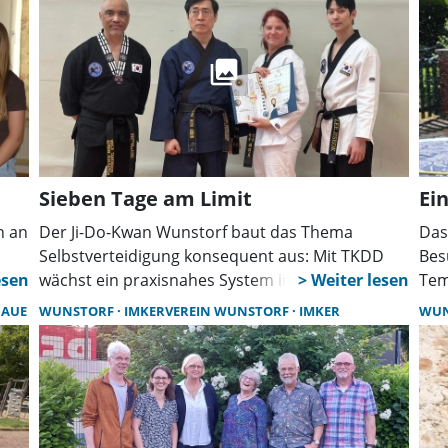
Sieben Tage am Limit
Ei
n an
Der Ji-Do-Kwan Wunstorf baut das Thema
Das
Selbstverteidigung konsequent aus: Mit TKDD
Bes
wächst ein praxisnahes System im Verein.
Tem
Trainer Andreas Thiel und Ramona Juckel
Pro
DAUE
WUNSTORF
IMKERVEREIN WUNSTORF
IMKER
WU
qualifizieren sich weiter und stärken damit
Eng
Angebot und Ausbildung bis auf Landesebene.
Ver
gel