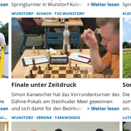
des
Springturnier in Wunstorf-Kolenfeld. Rund 880
Spr
f
Reiter treten in 21 Prüfungen an. Höhepunkt ist
Rei
WUNSTORF
SCHACH
TUS WUNSTORF
KLE
der Große Preis von Kolenfeld am Sonntag.
der
e
Finale unter Zeitdruck
So
Simon Kanwischer hat das Vorrundenturnier des
Die
ie
Dähne-Pokals am Steinhuder Meer gewonnen
zum
r
und sich damit für den Bezirksentscheid
ein
en
qualifiziert. Trotz großer Hitze setzte er sich in
Pro
UEN
WUNSTORF
VEREINE
TAEKWONDO
LUT
eine
einem rein Wunstorfer Finale gegen Sikri Sevim
Mit
durch.
für 