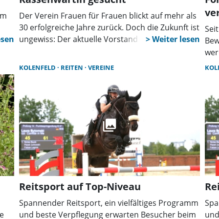
ve
um
Der Verein Frauen für Frauen blickt auf mehr als
30 erfolgreiche Jahre zurück. Doch die Zukunft ist
Sei
ungewiss: Der aktuelle Vorstand tritt nicht
Bew
erneut an. Für fast alle Posten gibt es bereits
wer
Interessentinnen. Jetzt wird dringend eine
Ver
KOLENFELD
REITEN
VEREINE
KOL
Kassenwartin gesucht, damit die Vereinsarbeit
kön
weitergehen kann.
aus
Pro
Reitsport auf Top-Niveau
Re
Spannender Reitsport, ein vielfältiges Programm
Spa
e
und beste Verpflegung erwarten Besucher beim
und