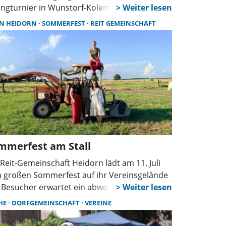
ingturnier in Wunstorf-Kolenfeld. Rund 880
ter treten in 21 Prüfungen an. Höhepunkt ist
IN HEIDORN
SOMMERFEST
REIT GEMEINSCHAFT
 Große Preis von Kolenfeld am Sonntag.
mmerfest am Stall
 Reit-Gemeinschaft Heidorn lädt am 11. Juli
 großen Sommerfest auf ihr Vereinsgelände
. Besucher erwartet ein abwechslungsreiches
gramm mit Ponyreiten, Musik, Tanz,
HE
DORFGEMEINSCHAFT
VEREINE
machaktionen und kulinarischen Angeboten
die ganze Familie.