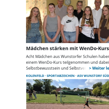
Mädchen stärken mit WenDo-Kurs
Acht Mädchen aus Wunstorfer Schulen habe
einem WenDo-Kurs teilgenommen und dabei
Selbstbewusstsein und Selbstverteidigung
gelernt. Das Projekt wurde vom Lions-Club
KOLENFELD
SPORTABZEICHEN
ASV WUNSTORF SÜ
gefördert und könnte im Herbst eine
Fortsetzung finden.