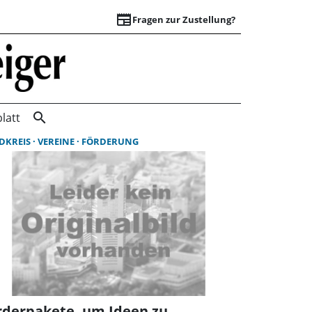
newspaper
Fragen zur Zustellung?
Suchergebnisse | 
search
latt
DKREIS
VEREINE
FÖRDERUNG
rderpakete, um Ideen zu