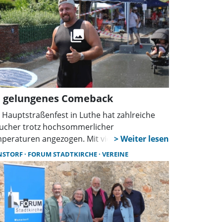
n gelungenes Comeback
 Hauptstraßenfest in Luthe hat zahlreiche
ucher trotz hochsommerlicher
peraturen angezogen. Mit vielfältigem
gramm, großem ehrenamtlichen
NSTORF
FORUM STADTKIRCHE
VEREINE
agement und ohne Zwischenfälle wurde die
anstaltung zu einem gelungenen Zeichen für
ebte Dorfgemeinschaft.