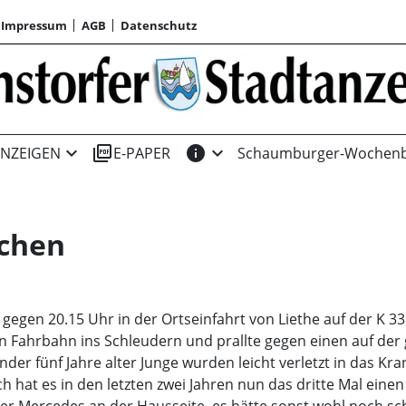
Impressum
AGB
Datenschutz
expand_more
picture_as_pdf
info
expand_more
NZEIGEN
E-PAPER
Schaumburger-Wochenb
schen
egen 20.15 Uhr in der Ortseinfahrt von Liethe auf der K 33
 Fahrbahn ins Schleudern und prallte gegen einen auf der
nder fünf Jahre alter Junge wurden leicht verletzt in das 
ch hat es in den letzten zwei Jahren nun das dritte Mal ein