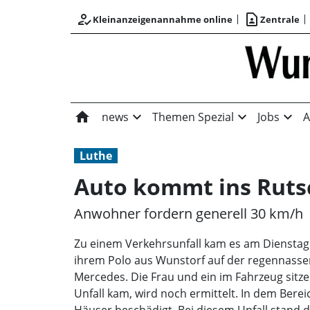
how_to_reg
contact_page
Kleinanzeigenannahme online
Zentrale
home
expand_more
expand_more
expand_more
news
Themen Spezial
Jobs
A
Luthe
Auto kommt ins Rut
Anwohner fordern generell 30 km/h
Zu einem Verkehrsunfall kam es am Dienstag g
ihrem Polo aus Wunstorf auf der regennassen
Mercedes. Die Frau und ein im Fahrzeug sitze
Unfall kam, wird noch ermittelt. In dem Berei