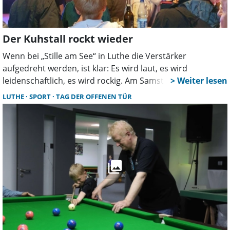
Der Kuhstall rockt wieder
Wenn bei „Stille am See“ in Luthe die Verstärker
aufgedreht werden, ist klar: Es wird laut, es wird
leidenschaftlich, es wird rockig. Am Samstag, den 6. Juni,
ist es wieder so weit. Ab 20 Uhr gibt es handgemachte
LUTHE
SPORT
TAG DER OFFENEN TÜR
Musik. Die Kultband „Die Lights“ aus Hannover ist zu Gast
und verspricht wieder Rock vom Feinsten.