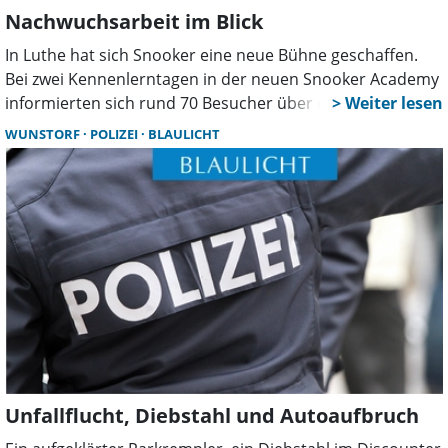
Nachwuchsarbeit im Blick
In Luthe hat sich Snooker eine neue Bühne geschaffen.
Bei zwei Kennenlerntagen in der neuen Snooker Academy
informierten sich rund 70 Besucher über den Sport,
begleitet von WM-Übertragungen und Expertenwissen
WUNSTORF
POLIZEI
BLAULICHT
von Jugendbundestrainer Felix Frede.
Unfallflucht, Diebstahl und Autoaufbruch