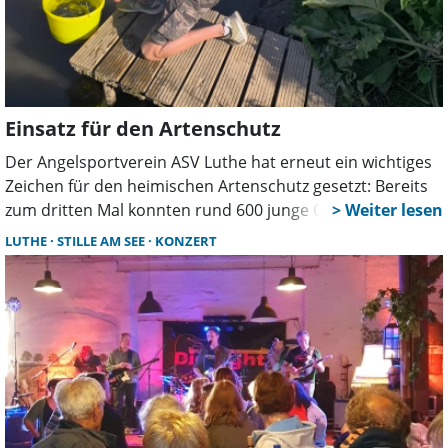
Einsatz für den Artenschutz
Der Angelsportverein ASV Luthe hat erneut ein wichtiges
Zeichen für den heimischen Artenschutz gesetzt: Bereits
zum dritten Mal konnten rund 600 junge Quappen in die
Leine bei Schloß Ricklingen eingesetzt werden.
LUTHE
STILLE AM SEE
KONZERT