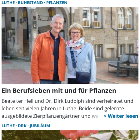
Vereine beteiligen sich, der Erlös kommt zwei
LUTHE
RUHESTAND
PFLANZEN
Kindereinrichtungen zugute.
Ein Berufsleben mit und für Pflanzen
Beate ter Hell und Dr. Dirk Ludolph sind verheiratet und
leben seit vielen Jahren in Luthe. Beide sind gelernte
ausgebildete Zierpflanzengärtner und waren im
Versuchswesen des Zierpflanzenanbaus an der
LUTHE
DRK
JUBILÄUM
Landwirtschaftskammer Niedersachsen und am Standort
Lehr- und Versuchsanstalt in Hannover-Ahlem tätig. Seit