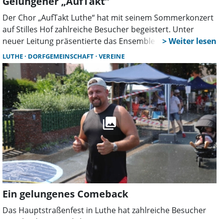
Gelungener „AufTakt”
Der Chor „AufTakt Luthe“ hat mit seinem Sommerkonzert
auf Stilles Hof zahlreiche Besucher begeistert. Unter
neuer Leitung präsentierte das Ensemble ein vielseitiges
Programm rund um das Motto „Sommer im Regen“. Trotz
LUTHE
DORFGEMEINSCHAFT
VEREINE
großer Hitze waren alle Plätze besetzt.
Ein gelungenes Comeback
Das Hauptstraßenfest in Luthe hat zahlreiche Besucher