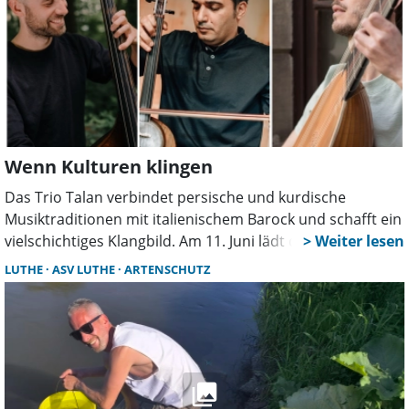
Wenn Kulturen klingen
Das Trio Talan verbindet persische und kurdische
Musiktraditionen mit italienischem Barock und schafft ein
vielschichtiges Klangbild. Am 11. Juni lädt die Luther
Dorfkirche zu einem besonderen Konzerterlebnis mit
LUTHE
ASV LUTHE
ARTENSCHUTZ
emotionalen Momenten und anschließender Begegnung
ein.