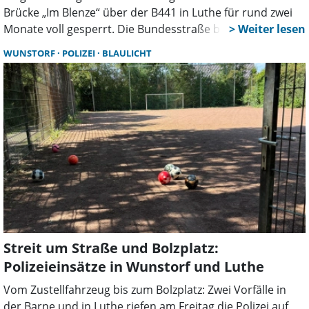
Brücke „Im Blenze“ über der B441 in Luthe für rund zwei
Monate voll gesperrt. Die Bundesstraße bleibt während
der Arbeiten nach Angaben der Landesbehörde
WUNSTORF
POLIZEI
BLAULICHT
weitgehend ohne Einschränkungen befahrbar.
Streit um Straße und Bolzplatz:
Polizeieinsätze in Wunstorf und Luthe
Vom Zustellfahrzeug bis zum Bolzplatz: Zwei Vorfälle in
der Barne und in Luthe riefen am Freitag die Polizei auf