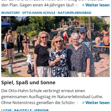
den Plan. Gegen einen 44-Jährigen läuft ein Strafverfahren
wegen Körperverletzung. In Luthe flammte ein
WUNSTORF
OTTO-HAHN-SCHULE
NATURERLEBNISBAD
langjähriger Nachbarschaftsstreit erneut auf.
Spiel, Spaß und Sonne
Die Otto-Hahn-Schule verbringt erneut einen
gemeinsamen Ausflugstag im Naturerlebnisbad Luthe.
Ohne Notenstress genießen die Schüler Spiel, Sport und
Sonnenschein. Ein abwechslungsreiches Programm und
LUTHE
BAUSTELLE
VERKEHR