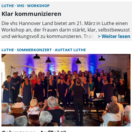
LUTHE
VHS
WORKSHOP
Klar kommunizieren
Die vhs Hannover Land bietet am 21. März in Luthe einen
Workshop an, der Frauen darin stärkt, klar, selbstbewusst
und wirkungsvoll zu kommunizieren. Trainerin Susanne
Kolze vermittelt praxisnahe Methoden für Alltag und
Beruf sowie hilfreiche Strategien zur Selbst- und
LUTHE
SOMMERKONZERT
AUFTAKT LUTHE
Fremdwahrnehmung.