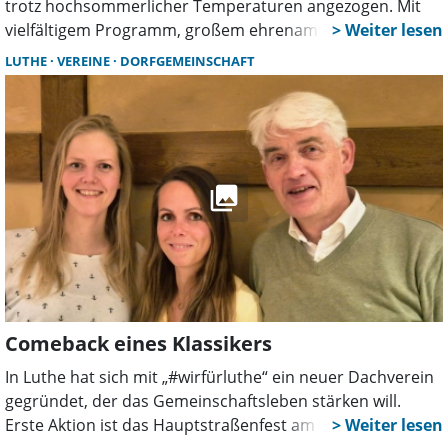
trotz hochsommerlicher Temperaturen angezogen. Mit
vielfältigem Programm, großem ehrenamtlichen
Engagement und ohne Zwischenfälle wurde die
LUTHE
VEREINE
DORFGEMEINSCHAFT
Veranstaltung zu einem gelungenen Zeichen für gelebte
Dorfgemeinschaft.
Comeback eines Klassikers
In Luthe hat sich mit „#wirfürluthe“ ein neuer Dachverein
gegründet, der das Gemeinschaftsleben stärken will.
Erste Aktion ist das Hauptstraßenfest am 27. Juni. Rund 15