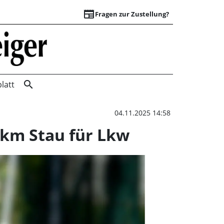
newspaper
Fragen zur Zustellung?
A2: Baustelle behi
search
latt
04.11.2025 14:58
1 km Stau für Lkw