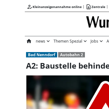
how_to_reg
contact_page
Kleinanzeigenannahme online
Zentrale
home
expand_more
expand_more
expand_more
news
Themen Spezial
Jobs
A
Bad Nenndorf
Autobahn 2
A2: Baustelle behinde