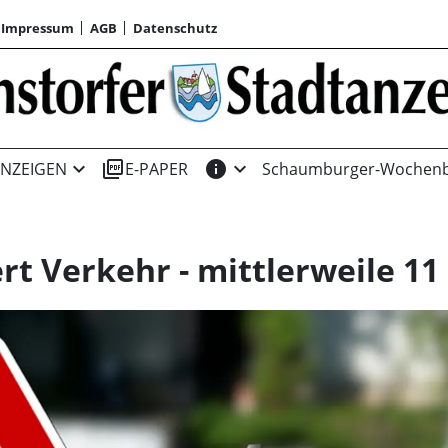
Impressum
AGB
Datenschutz
expand_more
picture_as_pdf
info
expand_more
NZEIGEN
E-PAPER
Schaumburger-Wochenb
rt Verkehr - mittlerweile 1