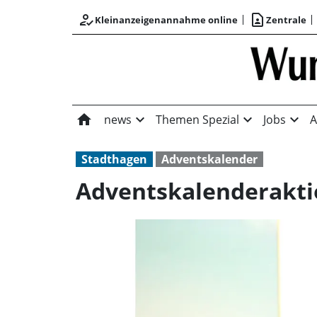
how_to_reg
contact_page
Kleinanzeigenannahme online
Zentrale
home
expand_more
expand_more
expand_more
news
Themen Spezial
Jobs
A
Stadthagen
Adventskalender
Adventskalenderakt