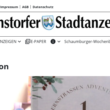
Impressum
AGB
Datenschutz
expand_more
picture_as_pdf
info
expand_more
NZEIGEN
E-PAPER
Schaumburger-Wochenb
ion