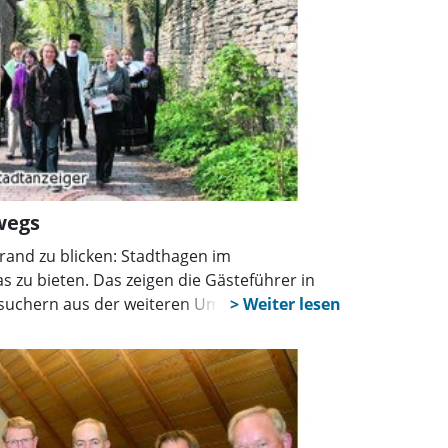
wegs
rrand zu blicken: Stadthagen im
 zu bieten. Das zeigen die Gästeführer in
esuchern aus der weiteren Umgebung. Neben
gen, ob auf Platt, für Familien oder mit dem
rigen Stadthagenkenner ihre Führungen im
 untergebracht.
führer aus Stadthagen haben jede Menge
issance zu erzählen.