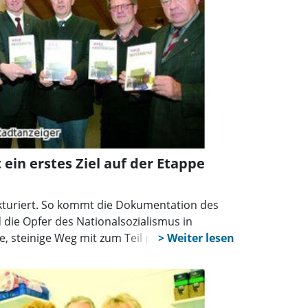
ein erstes Ziel auf der Etappe
ukturiert. So kommt die Dokumentation des
 die Opfer des Nationalsozialismus in
, steinige Weg mit zum Teil persönlichen
7 angestoßen und hat sich zu einem
önlichem Bezug entwickelt. Die Stadt
rantwortung und beauftragte die
 öffentlichen Veranstaltungen brachte sich