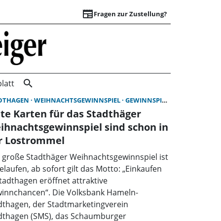
newspaper
Fragen zur Zustellung?
Startseite | Wunst
search
latt
DTHAGEN
WEIHNACHTSGEWINNSPIEL
GEWINNSPIEL
ste Karten für das Stadthäger
ihnachtsgewinnspiel sind schon in
r Lostrommel
 große Stadthäger Weihnachtsgewinnspiel ist
elaufen, ab sofort gilt das Motto: „Einkaufen
Stadthagen eröffnet attraktive
innchancen“. Die Volksbank Hameln-
dthagen, der Stadtmarketingverein
dthagen (SMS), das Schaumburger