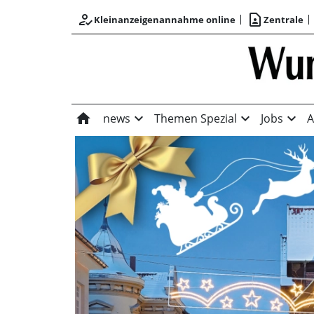
how_to_reg
contact_page
Kleinanzeigenannahme online
Zentrale
home
expand_more
expand_more
expand_more
news
Themen Spezial
Jobs
A