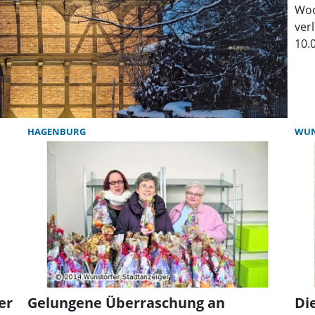
Woc
ver
10.
HAGENBURG
WUN
er
Gelungene Überraschung an
Di