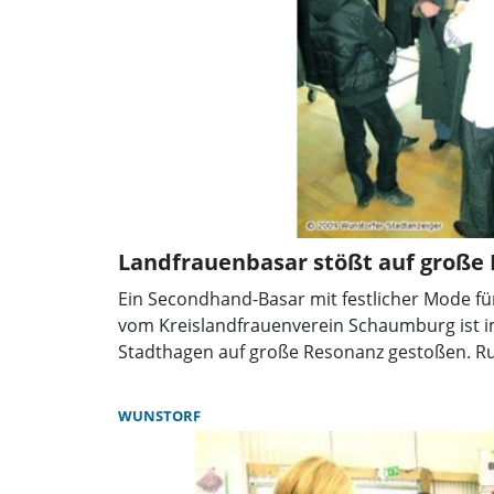
entschieden sich überwiegend für den klass
Hemd und Krawatte. Viele haben gleich die
Outfit gefunden. Die LandFrauen haben die J
nach den richtigen Kleidungsstücken unterst
dass alles gut sitzt. Die jungen Damen, die ein
suchten, haben einige festlichen Roben durch
großen Spiegeln begutachtet. So fanden viele 
einmal getragen wurden, eine neue Besitzeri
Abschluss- oder Sportlerball erneut einen gl
hinlegen.Foto: privat
Landfrauenbasar stößt auf große
Ein Secondhand-Basar mit festlicher Mode für
vom Kreislandfrauenverein Schaumburg ist
Stadthagen auf große Resonanz gestoßen. R
Stöbern, Schauen und Kaufen. In der ersten 
meisten Käufer, in dem zum Modemarkt umf
WUNSTORF
um die voll behängten Ständer mit Kleidern, 
Anzügen. Wer zuerst kam, hatte die größte Au
den Basar, den die Landfrauen zum wiederhol