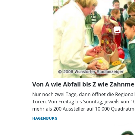
erster Linie wurden günstige Konfirmation
angeboten, aber auch festliche Abendmode f
Abschlussball gehörten dazu. Ferner waren 
Accessoires wie Schuhe, Taschen, Krawatten 
Die Nebenräume des Gemeindehauses diente
damit vor dem Kauf das ausgewählte Kleidun
werden konnte. Foto: p
Der Landfrauenbasar machte Stöbern, Schau
Von A wie Abfall bis Z wie Zahnme
Nur noch zwei Tage, dann öffnet die Regiona
Türen. Von Freitag bis Sonntag, jeweils von 1
mehr als 200 Aussteller auf 10 000 Quadratm
und ihre Produkte. Ein vielfältiges Programm
HAGENBURG
hineingeht, sorgt für Spaß und Unterhaltung.
alle drei Jahre stattfindenden Regionalscha