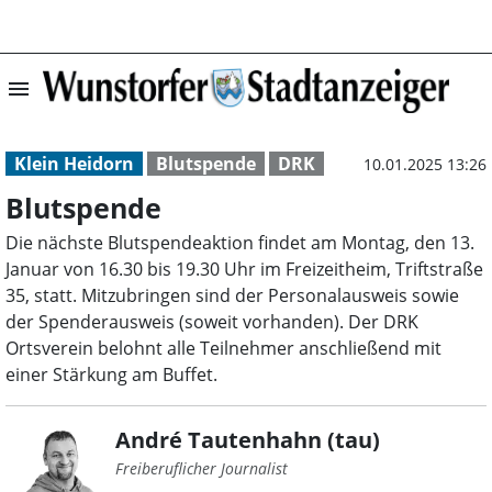
menu
Blutspende | Wu
Klein Heidorn
Blutspende
DRK
10.01.2025 13:26
Blutspende
Die nächste Blutspendeaktion findet am Montag, den 13.
Januar von 16.30 bis 19.30 Uhr im Freizeitheim, Triftstraße
35, statt. Mitzubringen sind der Personalausweis sowie
der Spenderausweis (soweit vorhanden). Der DRK
Ortsverein belohnt alle Teilnehmer anschließend mit
einer Stärkung am Buffet.
André Tautenhahn (tau)
Freiberuflicher Journalist