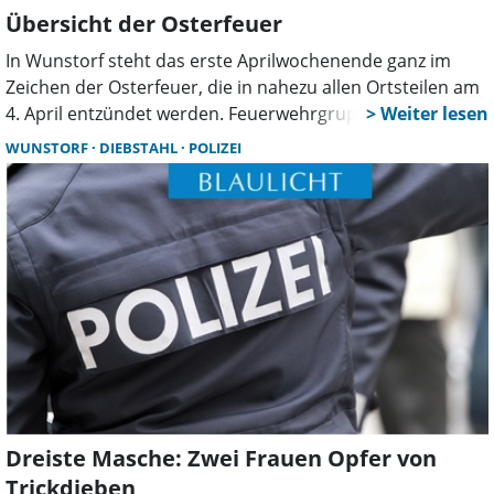
Übersicht der Osterfeuer
In Wunstorf steht das erste Aprilwochenende ganz im
Zeichen der Osterfeuer, die in nahezu allen Ortsteilen am
4. April entzündet werden. Feuerwehrgruppen, Vereine
und Dorfgemeinschaften laden Besucher zu geselligen
WUNSTORF
DIEBSTAHL
POLIZEI
Abenden am Feuer ein – vielerorts ergänzt durch
Imbissangebote und Aktionen für Kinder.
Dreiste Masche: Zwei Frauen Opfer von
Trickdieben