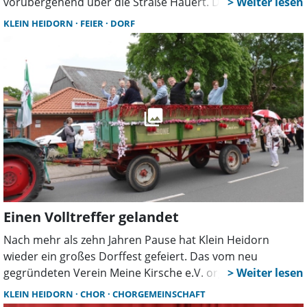
vorübergehend über die Straße Hauert. Dafür ist ein
Feldweg zeitweise gesperrt. Die Maßnahme könnte über
KLEIN HEIDORN
FEIER
DORF
Mai 2027 hinaus verlängert werden.
Einen Volltreffer gelandet
Nach mehr als zehn Jahren Pause hat Klein Heidorn
wieder ein großes Dorffest gefeiert. Das vom neu
gegründeten Verein Meine Kirsche e.V. organisierte
Kirschfest begeisterte mit Umzug, Musik,
KLEIN HEIDORN
CHOR
CHORGEMEINSCHAFT
Kinderprogramm und starker Beteiligung.