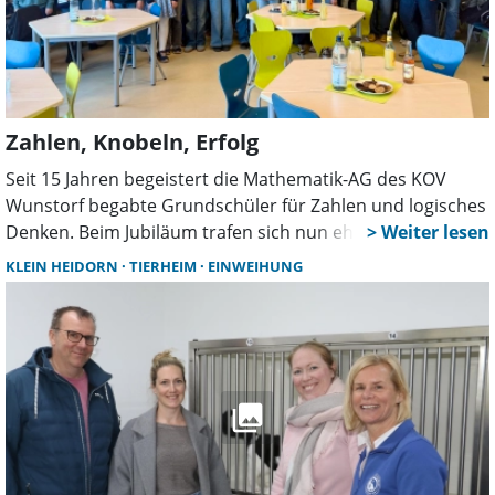
Zahlen, Knobeln, Erfolg
Seit 15 Jahren begeistert die Mathematik-AG des KOV
Wunstorf begabte Grundschüler für Zahlen und logisches
Denken. Beim Jubiläum trafen sich nun ehemalige
Teilnehmer aus 14 Jahrgängen, von Achtjährigen bis zu
KLEIN HEIDORN
TIERHEIM
EINWEIHUNG
jungen Erwachsenen.