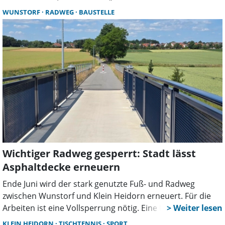
galt – und dessen Lebensweg ebenso beeindruckend wie
WUNSTORF
RADWEG
BAUSTELLE
bewegend war.
Wichtiger Radweg gesperrt: Stadt lässt
Asphaltdecke erneuern
Ende Juni wird der stark genutzte Fuß- und Radweg
zwischen Wunstorf und Klein Heidorn erneuert. Für die
Arbeiten ist eine Vollsperrung nötig. Eine Umleitung wird
eingerichtet, Schulen werden gesondert informiert.
KLEIN HEIDORN
TISCHTENNIS
SPORT