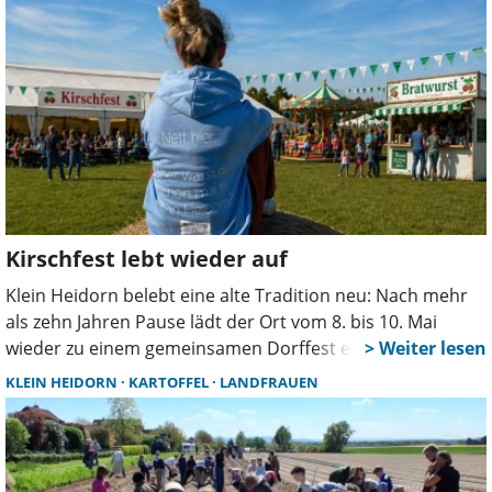
Kirschfest lebt wieder auf
Klein Heidorn belebt eine alte Tradition neu: Nach mehr
als zehn Jahren Pause lädt der Ort vom 8. bis 10. Mai
wieder zu einem gemeinsamen Dorffest ein. Beim
Kirschfest erwartet die Besucher ein
KLEIN HEIDORN
KARTOFFEL
LANDFRAUEN
abwechslungsreiches Programm für Jung und Alt.