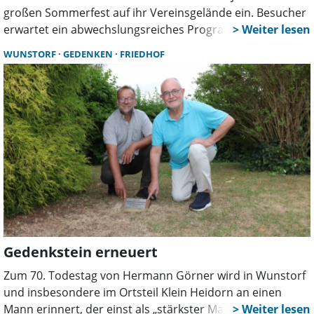
großen Sommerfest auf ihr Vereinsgelände ein. Besucher
erwartet ein abwechslungsreiches Programm mit
Ponyreiten, Musik, Tanz, Mitmachaktionen und
WUNSTORF
GEDENKEN
FRIEDHOF
kulinarischen Angeboten für die ganze Familie.
Gedenkstein erneuert
Zum 70. Todestag von Hermann Görner wird in Wunstorf
und insbesondere im Ortsteil Klein Heidorn an einen
Mann erinnert, der einst als „stärkster Mann der Welt“