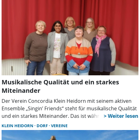
Musikalische Qualität und ein starkes
Miteinander
Der Verein Concordia Klein Heidorn mit seinem aktiven
Ensemble „Singin’ Friends“ steht für musikalische Qualität
und ein starkes Miteinander. Das ist während der
jüngsten Jahreshauptversammlung einmal mehr deutlich
KLEIN HEIDORN
DORF
VEREINE
geworden.