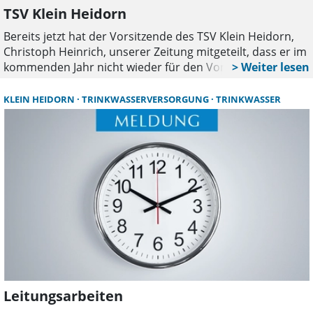
TSV Klein Heidorn
Bereits jetzt hat der Vorsitzende des TSV Klein Heidorn,
Christoph Heinrich, unserer Zeitung mitgeteilt, dass er im
kommenden Jahr nicht wieder für den Vorsitz des Vereins
kandidieren werde. Heinrich ist seit 2001 Vorsitzender. Er
wünscht sich, dass Sven Thometzki auf der
KLEIN HEIDORN
TRINKWASSERVERSORGUNG
TRINKWASSER
Mitgliederversammlung 2027 für den Vorsitz kandidieren
wird.
Leitungsarbeiten