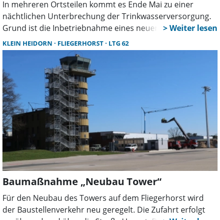
In mehreren Ortsteilen kommt es Ende Mai zu einer
nächtlichen Unterbrechung der Trinkwasserversorgung.
Grund ist die Inbetriebnahme eines neuen
Leitungsabschnitts. Haushalte sollten sich vorbereiten
KLEIN HEIDORN
FLIEGERHORST
LTG 62
und ausreichend Wasser bevorraten.
Baumaßnahme „Neubau Tower“
Für den Neubau des Towers auf dem Fliegerhorst wird
der Baustellenverkehr neu geregelt. Die Zufahrt erfolgt