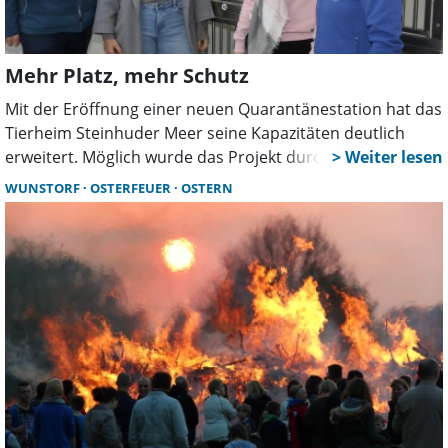
Mehr Platz, mehr Schutz
Mit der Eröffnung einer neuen Quarantänestation hat das
Tierheim Steinhuder Meer seine Kapazitäten deutlich
erweitert. Möglich wurde das Projekt durch Spenden und
Erbschaften. Vertreter aus Politik und Tierschutz
WUNSTORF
OSTERFEUER
OSTERN
würdigten das Engagement des Vereins.