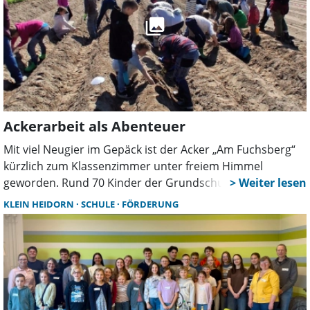
Ackerarbeit als Abenteuer
Mit viel Neugier im Gepäck ist der Acker „Am Fuchsberg“
kürzlich zum Klassenzimmer unter freiem Himmel
geworden. Rund 70 Kinder der Grundschule Klein
Heidorn tauschten Schulbank gegen Schaufel und Eimer
KLEIN HEIDORN
SCHULE
FÖRDERUNG
und erlebten: Erlebnis Acker statt Arbeitsblatt.