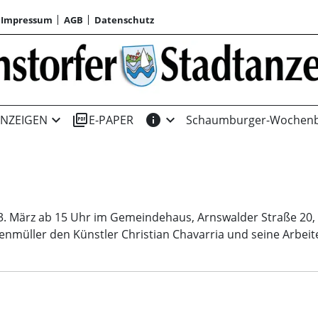
Impressum
AGB
Datenschutz
expand_more
picture_as_pdf
info
expand_more
NZEIGEN
E-PAPER
Schaumburger-Wochenb
3. März ab 15 Uhr im Gemeindehaus, Arnswalder Straße 20, 
nnenmüller den Künstler Christian Chavarria und seine Arbe