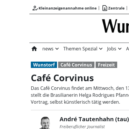
how_to_reg
contact_page
Kleinanzeigenannahme online
Zentrale
home
expand_more
expand_more
expand_more
news
Themen Spezial
Jobs
A
Wunstorf
Café Corvinus
Freizeit
Café Corvinus
Das Café Corvinus findet am Mittwoch, den 1
stellt die Brasilianerin Helga Rodrigues Pfa
Vortrag, selbst künstlerisch tätig werden.
André Tautenhahn (tau)
Freiberuflicher Journalist