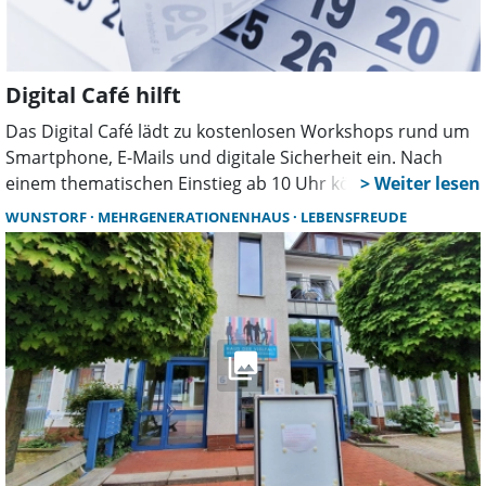
Digital Café hilft
Das Digital Café lädt zu kostenlosen Workshops rund um
Smartphone, E-Mails und digitale Sicherheit ein. Nach
einem thematischen Einstieg ab 10 Uhr können Besucher
ihre individuellen Fragen in einer offenen Sprechstunde
WUNSTORF
MEHRGENERATIONENHAUS
LEBENSFREUDE
bis 12 Uhr klären.