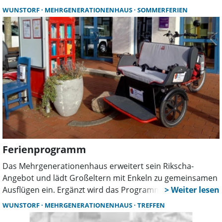
stehen günstige, gesunde Gerichte, gemeinsames Essen
WUNSTORF
MEHRGENERATIONENHAUS
SOMMERFERIEN
und der Austausch mit anderen Menschen.
Ferienprogramm
Das Mehrgenerationenhaus erweitert sein Rikscha-
Angebot und lädt Großeltern mit Enkeln zu gemeinsamen
Ausflügen ein. Ergänzt wird das Programm durch den
monatlichen Familien-Treff. Zwei neue Rikschas und ein
WUNSTORF
MEHRGENERATIONENHAUS
TREFFEN
digitaler Kalender bringen zusätzliche Impulse.