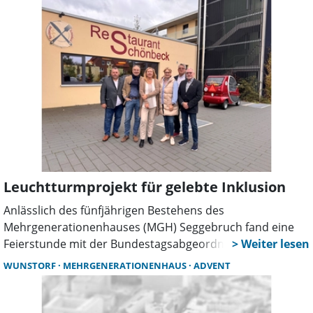
Abwechslung. Der Auftakt findet am 13. Februar im
Mehrgenerationenhaus statt.
Leuchtturmprojekt für gelebte Inklusion
Anlässlich des fünfjährigen Bestehens des
Mehrgenerationenhauses (MGH) Seggebruch fand eine
Feierstunde mit der Bundestagsabgeordneten Marja-Liisa
Völlers, dem SPD-Ortsvereinsvorsitzenden Manfred
WUNSTORF
MEHRGENERATIONENHAUS
ADVENT
Kesselring und Bürgermeister Jörn Wittkugel statt. Ziel
war es, das Jubiläum zu würdigen und die Entwicklungen
der letzten Jahre zu reflektieren.