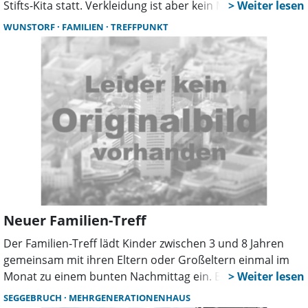
Stifts-Kita statt. Verkleidung ist aber kein Muss. Im
Vordergrund soll der Spaß stehen. Jeden zweiten Freitag
WUNSTORF
FAMILIEN
TREFFPUNKT
im Monat findet von 16.15 bis 17.45 Uhr ein Familientreff
für Kinder zwischen 3 und 8 Jahren mit ihren Eltern,
Großeltern und Geschwistern im Mehrgenerationenhaus,
Bäckerstraße 6 in Wunstorf statt.
Neuer Familien-Treff
Der Familien-Treff lädt Kinder zwischen 3 und 8 Jahren
gemeinsam mit ihren Eltern oder Großeltern einmal im
Monat zu einem bunten Nachmittag ein. Bastelaktionen,
Kamishibai, Spiele und Zeit für Austausch sorgen für
SEGGEBRUCH
MEHRGENERATIONENHAUS