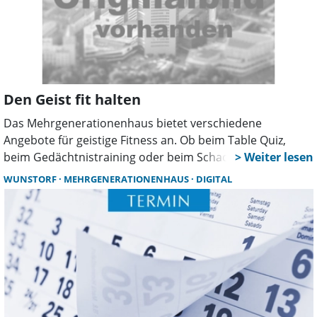
Den Geist fit halten
Das Mehrgenerationenhaus bietet verschiedene
Angebote für geistige Fitness an. Ob beim Table Quiz,
beim Gedächtnistraining oder beim Schach –
gemeinsames Denken, Rätseln und Spielen sorgt für
WUNSTORF
MEHRGENERATIONENHAUS
DIGITAL
Abwechslung, Spaß und neue Begegnungen.