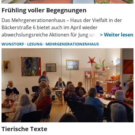
Frühling voller Begegnungen
Das Mehrgenerationenhaus – Haus der Vielfalt in der
Bäckerstraße 6 bietet auch im April wieder
abwechslungsreiche Aktionen für Jung und Alt, die
Gemeinschaft fördern und Freude am Lernen sowie am
WUNSTORF
LESUNG
MEHRGENERATIONENHAUS
Miteinander wecken.
Tierische Texte