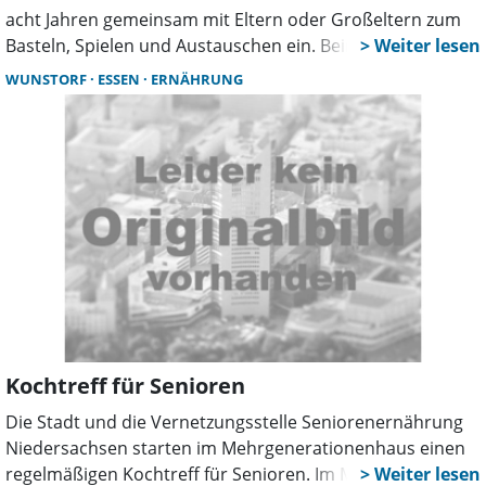
acht Jahren gemeinsam mit Eltern oder Großeltern zum
Basteln, Spielen und Austauschen ein. Beim nächsten
Termin gestalten die Teilnehmer individuelle
WUNSTORF
ESSEN
ERNÄHRUNG
Schatzkästchen. Auch Geschwister sind willkommen.
Kochtreff für Senioren
Die Stadt und die Vernetzungsstelle Seniorenernährung
Niedersachsen starten im Mehrgenerationenhaus einen
regelmäßigen Kochtreff für Senioren. Im Mittelpunkt