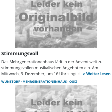
Stimmungsvoll
Das Mehrgenerationenhaus lädt in der Adventszeit zu
stimmungsvollen musikalischen Angeboten ein. Am
Mittwoch, 3. Dezember, um 16 Uhr singt der Spatzenchor
der Musikschule Winter- und Weihnachtslieder. Eine
WUNSTORF
MEHRGENERATIONENHAUS
QUIZ
Woche später, am 10. Dezember, ebenfalls um 16 Uhr,
tritt der Schulchor 2 der Stadtschule auf. Beide Chöre
werden von Albrecht Drude geleitet. Am Donnerstag, 4.
Dezember, um 18 Uhr lädt das Haus zum „Lebendigen
Advent“ ein – mit Liedern und Geschichten. Den