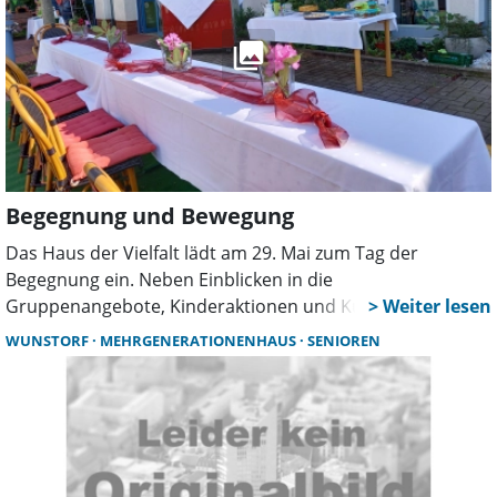
Begegnung und Bewegung
Das Haus der Vielfalt lädt am 29. Mai zum Tag der
Begegnung ein. Neben Einblicken in die
Gruppenangebote, Kinderaktionen und Kulinarik gibt es
Fahrradcodierungen und Rikschafahrten. Am 31. Mai
WUNSTORF
MEHRGENERATIONENHAUS
SENIOREN
startet zudem das Stadtradeln mit einem eigenen Team.