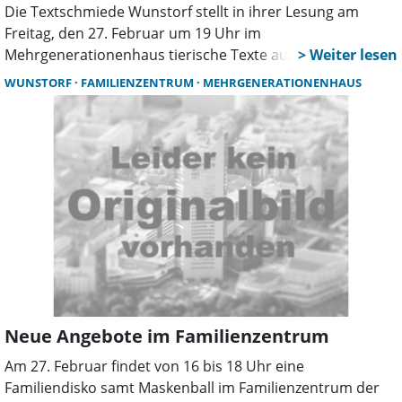
Die Textschmiede Wunstorf stellt in ihrer Lesung am
Freitag, den 27. Februar um 19 Uhr im
Mehrgenerationenhaus tierische Texte aus eigenen
Federn vor. Die Veranstaltung wird außerdem musikalisch
WUNSTORF
FAMILIENZENTRUM
MEHRGENERATIONENHAUS
begleitet.
Neue Angebote im Familienzentrum
Am 27. Februar findet von 16 bis 18 Uhr eine
Familiendisko samt Maskenball im Familienzentrum der