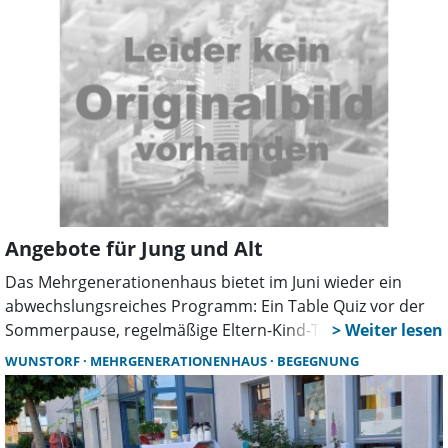
Angebote für Jung und Alt
Das Mehrgenerationenhaus bietet im Juni wieder ein
abwechslungsreiches Programm: Ein Table Quiz vor der
Sommerpause, regelmäßige Eltern-Kind-Treffen, eine
Schachgruppe für Senioren sowie ein Familientreff im
WUNSTORF
MEHRGENERATIONENHAUS
BEGEGNUNG
Bürgerpark laden zum Mitmachen ein.