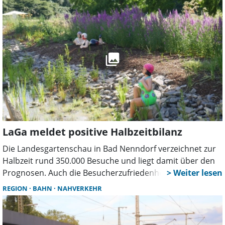
speziell für das Instrument geschriebene Stücke.
LaGa meldet positive Halbzeitbilanz
Die Landesgartenschau in Bad Nenndorf verzeichnet zur
Halbzeit rund 350.000 Besuche und liegt damit über den
Prognosen. Auch die Besucherzufriedenheit fällt sehr
hoch aus. Zugleich sorgt die Veranstaltung für zusätzliche
REGION
BAHN
NAHVERKEHR
Gäste und positive Impulse für den Tourismus.