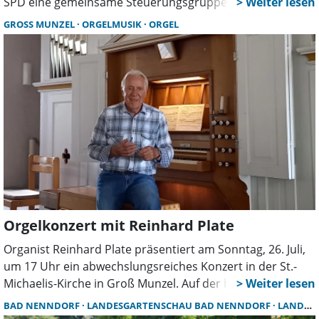
SPD eine gemeinsame Steuerungsgruppe von Stadt,
Region und Land fordert, setzt die FDP auf eine Task-
GROSS MUNZEL
ORGELMUSIK
ORGEL
Force zur Entschlammung. Auch die CDU greift das
Thema mit einer Informationsveranstaltung auf.
Orgelkonzert mit Reinhard Plate
Organist Reinhard Plate präsentiert am Sonntag, 26. Juli,
um 17 Uhr ein abwechslungsreiches Konzert in der St.-
Michaelis-Kirche in Groß Munzel. Auf der historischen
Furtwängler-Orgel erklingen Werke von Bach,
BAD NENNDORF
LANDESGARTENSCHAU BAD NENNDORF
LANDESGARTENSCHAU
Komponisten aus Frankreich und Amerika sowie zwei