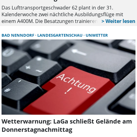
das eigentlich?“ einmal näher erklären.
Das Lufttransportgeschwader 62 plant in der 31.
Kalenderwoche zwei nächtliche Ausbildungsflüge mit
einem A400M. Die Besatzungen trainieren dabei den
Einsatz von Nachtsichtbrillen. Die Flüge finden in den
späten Abend- und Nachtstunden rund um den
BAD NENNDORF
LANDESGARTENSCHAU
UNWETTER
Fliegerhorst Wunstorf statt.
Wetterwarnung: LaGa schließt Gelände am
Donnerstagnachmittag