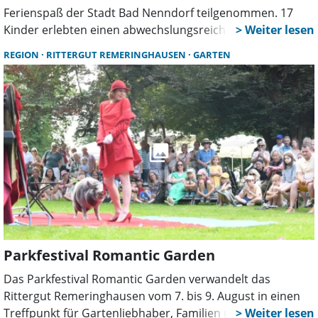
Ferienspaß der Stadt Bad Nenndorf teilgenommen. 17
Kinder erlebten einen abwechslungsreichen Tag mit
Lichtpunktschießen, Blasrohrsport, Spielen und
REGION
RITTERGUT REMERINGHAUSEN
GARTEN
Experimenten. Zwölf Ehrenamtliche sorgten für eine
intensive Betreuung.
Parkfestival Romantic Garden
Das Parkfestival Romantic Garden verwandelt das
Rittergut Remeringhausen vom 7. bis 9. August in einen
Treffpunkt für Gartenliebhaber, Familien und Genießer.