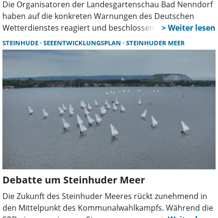
Die Organisatoren der Landesgartenschau Bad Nenndorf
haben auf die konkreten Warnungen des Deutschen
Wetterdienstes reagiert und beschlossen, das Gelände
am heutigen Donnerstag, dem 30. Juli 2026, um 15 Uhr zu
STEINHUDE
SEEENTWICKLUNGSPLAN
STEINHUDER MEER
schließen.
Debatte um Steinhuder Meer
Die Zukunft des Steinhuder Meeres rückt zunehmend in
den Mittelpunkt des Kommunalwahlkampfs. Während die