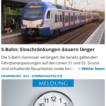
S-Bahn: Einschränkungen dauern länger
Die S-Bahn Hannover verlängert die bereits geltenden
Fahrplananpassungen auf den Linien S1 und S2. Grund
sind anhaltende Bauarbeiten sowie betriebliche
Herausforderungen. Betroffen sind die Abschnitte
HAGENBURG
RAT
KOMMUNALPOLITIK
Minden-Haste und Nienburg-Neustadt.