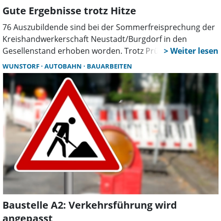
Gute Ergebnisse trotz Hitze
76 Auszubildende sind bei der Sommerfreisprechung der
Kreishandwerkerschaft Neustadt/Burgdorf in den
Gesellenstand erhoben worden. Trotz Prüfungen unter
großer Hitze überzeugten sie mit starken Leistungen.
WUNSTORF
AUTOBAHN
BAUARBEITEN
Einige Nachwuchskräfte erzielten sogar Bestnoten.
Baustelle A2: Verkehrsführung wird
angepasst