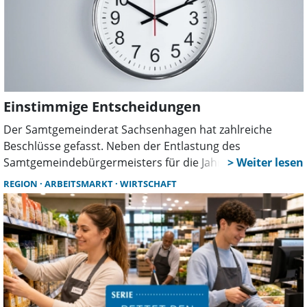
Einstimmige Entscheidungen
Der Samtgemeinderat Sachsenhagen hat zahlreiche
Beschlüsse gefasst. Neben der Entlastung des
Samtgemeindebürgermeisters für die Jahre 2020 bis 2022
standen die Nachtragshaushaltssatzung, Kita-Themen,
REGION
ARBEITSMARKT
WIRTSCHAFT
Personalentscheidungen sowie die Zukunft eines
möglichen zentralen Rathauses auf der Tagesordnung.