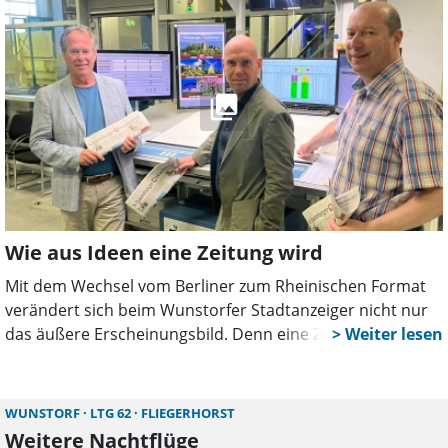
Handlungsmöglichkeiten konsequent zu nutzen.
Wie aus Ideen eine Zeitung wird
Mit dem Wechsel vom Berliner zum Rheinischen Format
verändert sich beim Wunstorfer Stadtanzeiger nicht nur
das äußere Erscheinungsbild. Denn eine Zeitung entsteht
nicht einfach „irgendwie“ zwischen Redaktionsschluss und
Druck, sondern durchläuft viele präzise aufeinander
abgestimmte Arbeitsschritte. Genau dieses
WUNSTORF
LTG 62
FLIEGERHORST
Zusammenspiel möchten wir in unserer Serie „Wie geht
Weitere Nachtflüge