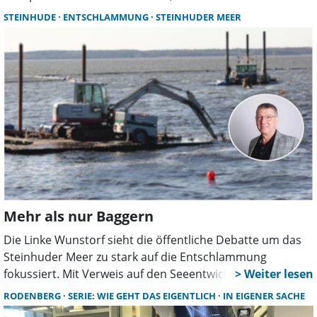
Mehr als 130 Aussteller, Live-Musik, Parkführungen,
STEINHUDE
ENTSCHLAMMUNG
STEINHUDER MEER
Kunsthandwerk und zahlreiche Mitmachaktionen sorgen
für ein abwechslungsreiches Sommerwochenende.
Mehr als nur Baggern
Die Linke Wunstorf sieht die öffentliche Debatte um das
Steinhuder Meer zu stark auf die Entschlammung
fokussiert. Mit Verweis auf den Seeentwicklungsplan
fordert die Partei, die Ursachen der Verschlammung
RODENBERG
SERIE: WIE GEHT DAS EIGENTLICH
IN EIGENER SACHE
stärker zu bekämpfen und kommunale