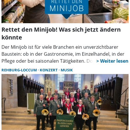
Rettet den Minijob! Was sich jetzt ändern
könnte
Der Minijob ist für viele Branchen ein unverzichtbarer
Baustein: ob in der Gastronomie, im Einzelhandel, in der
Pflege oder bei saisonalen Tätigkeiten. Doch jetzt wächst
die Unsicherheit, was die Bundesregierung plant, bei
REHBURG-LOCCUM
KONZERT
MUSIK
Arbeitgebern ebenso wie bei Beschäftigten.