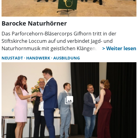
Barocke Naturhörner
Das Parforcehorn-Bläsercorps Gifhorn tritt in der
Stiftskirche Loccum auf und verbindet Jagd- und
Naturhornmusik mit geistlichen Klängen. Das Programm
„Hallelujah und Halali“ verspricht ein eindrucksvolles
NEUSTADT
HANDWERK
AUSBILDUNG
Hörerlebnis. Der Eintritt ist frei, um Spenden wird
gebeten.