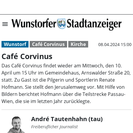
menu
Café Corvinus |
Wunstorf
Café Corvinus
Kirche
08.04.2024 15:00
Café Corvinus
Das Café Corvinus findet wieder am Mittwoch, den 10.
April um 15 Uhr im Gemeindehaus, Arnswalder Straße 20,
statt. Zu Gast ist die Pilgerin und Sportlerin Renate
Hofmann. Sie stellt den Jerusalemweg vor. Mit Hilfe von
Bildern berichtet Hofmann über die Teilstrecke Passau-
Wien, die sie im letzten Jahr zurücklegte.
André Tautenhahn (tau)
Freiberuflicher Journalist