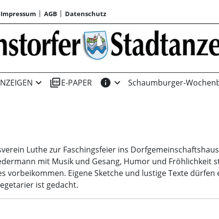
Impressum
AGB
Datenschutz
expand_more
picture_as_pdf
info
expand_more
NZEIGEN
E-PAPER
Schaumburger-Wochenb
rein Luthe zur Faschingsfeier ins Dorfgemeinschaftshaus, K
 jedermann mit Musik und Gesang, Humor und Fröhlichkeit s
s vorbeikommen. Eigene Sketche und lustige Texte dürfen 
egetarier ist gedacht.