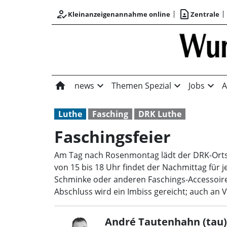
how_to_reg
contact_page
Kleinanzeigenannahme online
Zentrale
home
expand_more
expand_more
expand_more
news
Themen Spezial
Jobs
A
Luthe
Fasching
DRK Luthe
Faschingsfeier
Am Tag nach Rosenmontag lädt der DRK-Ortsve
von 15 bis 18 Uhr findet der Nachmittag für
Schminke oder anderen Faschings-Accessoire
Abschluss wird ein Imbiss gereicht; auch an V
André Tautenhahn (tau)