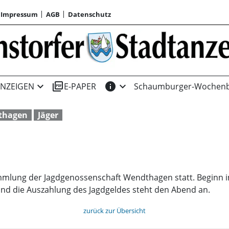
Impressum
AGB
Datenschutz
expand_more
picture_as_pdf
info
expand_more
NZEIGEN
E-PAPER
Schaumburger-Wochenb
thagen
Jäger
sammlung der Jagdgenossenschaft Wendthagen statt. Beginn
nd die Auszahlung des Jagdgeldes steht den Abend an.
zurück zur Übersicht