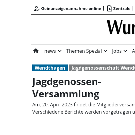
how_to_reg
contact_page
Kleinanzeigenannahme online
Zentrale
home
expand_more
expand_more
expand_more
news
Themen Spezial
Jobs
A
Wendthagen
Jagdgenossenschaft Wend
Jagdgenossen-
Versammlung
Am, 20. April 2023 findet die Mitgliederver
Verschiedene Berichte werden vorgetragen u