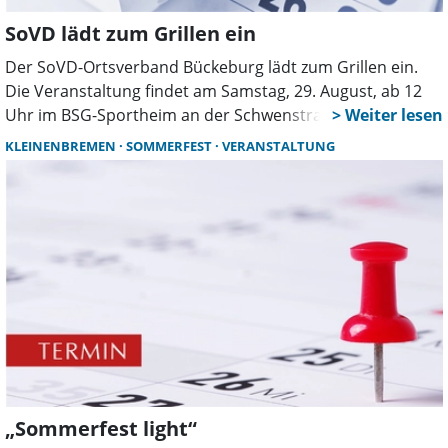
SoVD lädt zum Grillen ein
Der SoVD-Ortsverband Bückeburg lädt zum Grillen ein.
Die Veranstaltung findet am Samstag, 29. August, ab 12
Uhr im BSG-Sportheim an der Schwenstraße in
Bückeburg statt. Der Selbstkostenanteil beträgt 10 Euro.
KLEINENBREMEN
SOMMERFEST
VERANSTALTUNG
Anmeldungen sind bis einschließlich Sonntag, 24. August,
bei Rosmarie Wittke unter der Telefonnummer 05722 /
21703 möglich.
„Sommerfest light“