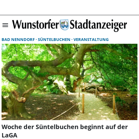
menu
Suchergebnisse 
BAD NENNDORF
SÜNTELBUCHEN
VERANSTALTUNG
Woche der Süntelbuchen beginnt auf der
LaGA