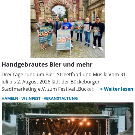
Handgebrautes Bier und mehr
Drei Tage rund um Bier, Streetfood und Musik: Vom 31.
Juli bis 2. August 2026 lädt der Bückeburger
Stadtmarketing e.V. zum Festival „Bückeburg schäumt
über“ ein. Fünf regionale Brauereien, Livemusik und ein
HAMELN
WEINFEST
VERANSTALTUNG
vielfältiges Rahmenprogramm machen die Veranstaltung
zu einem Treffpunkt für Besucherinnen und Besucher.