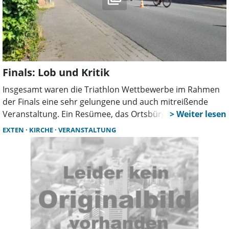
Finals: Lob und Kritik
Insgesamt waren die Triathlon Wettbewerbe im Rahmen
der Finals eine sehr gelungene und auch mitreißende
Veranstaltung. Ein Resümee, das Ortsbürgermeisterin
Christiane Schweer und Projektleiter Rüdiger Sauer von
EXTEN
KIRCHE
VERANSTALTUNG
der Deutschen Triathlon Union (DTU) im Nachgang
übereinstimmend trafen. Etwas Kritik gab es aber auch.