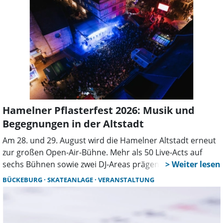
Marktständen, Musik, Kunst, Massagen und kulturellen
Darbietungen. Mit rund 1.000 überdachten Sitzplätzen
findet die Veranstaltung bei jedem Wetter statt. Ein
weiterer Termin ist bereits im September geplant. Die
Adresse für das Navi lautet Am Fahrenplatz, 31710
Buchholz.
Hamelner Pflasterfest 2026: Musik und
Begegnungen in der Altstadt
Am 28. und 29. August wird die Hamelner Altstadt erneut
zur großen Open-Air-Bühne. Mehr als 50 Live-Acts auf
sechs Bühnen sowie zwei DJ-Areas prägen das
Pflasterfest, das zu den größten Musik- und Stadtfesten
BÜCKEBURG
SKATEANLAGE
VERANSTALTUNG
der Region zählt. In den Gassen und auf den Plätzen der
Altstadt entsteht an beiden Tagen eine besondere
Atmosphäre. Besucherinnen und Besucher bewegen sich