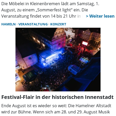
Die Möbelei in Kleinenbremen lädt am Samstag, 1.
August, zu einem „Sommerfest light“ ein. Die
Veranstaltung findet von 14 bis 21 Uhr in Laden und
Garten an der Rintelner Straße 368 statt. Geplant sind
HAMELN
VERANSTALTUNG
KONZERT
eine Cocktailbar, Kuchen sowie herzhafte Speisen. Zudem
wird eine Silent Disco mit drei Musikkanälen angeboten.
Festival-Flair in der historischen Innenstadt
Ende August ist es wieder so weit: Die Hamelner Altstadt
wird zur Bühne. Wenn sich am 28. und 29. August Musik