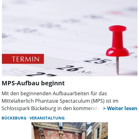
Jugendliche, junge Erwachsene und Erwachsene sind
eingeladen, Teil der Aufführungen auf der Hochzeitshaus-
Terrasse zu werden.
MPS-Aufbau beginnt
Mit den beginnenden Aufbauarbeiten für das
Mittelalterlich Phantasie Spectaculum (MPS) ist im
Schlosspark Bückeburg in den kommenden Tagen bereits
mit Einschränkungen zu rechnen.
BÜCKEBURG
VERANSTALTUNG