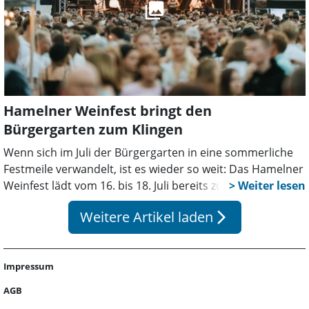
Hamelner Weinfest bringt den
Bürgergarten zum Klingen
Wenn sich im Juli der Bürgergarten in eine sommerliche
Festmeile verwandelt, ist es wieder so weit: Das Hamelner
Weinfest lädt vom 16. bis 18. Juli bereits zum 36. Mal zum
Genießen und Verweilen ein. Für viele in der Region
Weitere Artikel laden
arrow_forward_ios
gehört das Wochenende längst fest zum Jahreskalender,
als ein Treffpunkt für Freunde, Familien und Rückkehrer,
die ihre alte Heimat besuchen.
Impressum
AGB