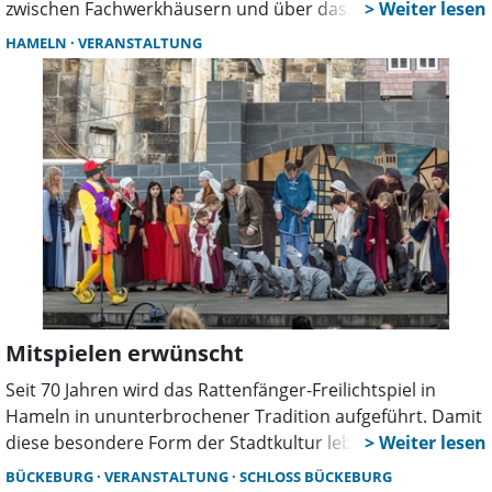
zwischen Fachwerkhäusern und über das
Kopfsteinpflaster legt, beginnt das Pflasterfest – eines der
HAMELN
VERANSTALTUNG
größten Musik- und Stadtfeste der Region.
Mitspielen erwünscht
Seit 70 Jahren wird das Rattenfänger-Freilichtspiel in
Hameln in ununterbrochener Tradition aufgeführt. Damit
diese besondere Form der Stadtkultur lebendig bleibt,
sucht die Spielgruppe neue Mitwirkende: Kinder,
BÜCKEBURG
VERANSTALTUNG
SCHLOSS BÜCKEBURG