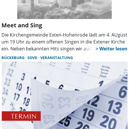
Meet and Sing
Die Kirchengemeinde Exten-Hohenrode lädt am 4. AUgust
um 19 Uhr zu einem offenen Singen in die Extener Kirche
ein. Neben bekannten Hits singen wir auch neue Lieder,
die sich beim gemeinsamen Singen entwickeln. Auch ohne
BÜCKEBURG
SOVD
VERANSTALTUNG
Vorkenntnisse kann daran teilgenommen werden.
Zwischen dem Singen liest Pastorin Elisabeth Schacht-
Wiemer kurze Texte, die zum Nachdenken und
Schmunzeln einladen. Zum Ausklang gibt es ein Treffen im
Kirchgarten unter den großen Bäumen mit Imbiss und
kühlen Getränken. Mit netten Gesprächen und einer
guten Gemeinschaft klingt dieser Abend aus.