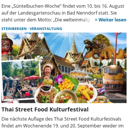
Eine „Süntelbuchen-Woche“ findet vom 10. bis 16. August
auf der Landesgartenschau in Bad Nenndorf statt. Sie
steht unter dem Motto: „Die welteinmalige
Süntelbuchenallee und der Klimawandel”.
STEINBERGEN
VERANSTALTUNG
Thai Street Food Kulturfestival
Die nächste Auflage des Thai Street Food Kulturfestivals
findet am Wochenende 19. und 20. September wieder im