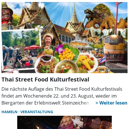
nicht erforderlich. Informationen gibt es bei der
Vorsitzenden Rosi Wittke unter der Telefonnummer
05722-21703.
Thai Street Food Kulturfestival
Die nächste Auflage des Thai Street Food Kulturfestivals
findet am Wochenende 22. und 23. August, wieder im
Biergarten der Erlebniswelt Steinzeichen statt. Am
Samstag ist das Fest von 10 bis 20 Uhr geöffnet, am
HAMELN
VERANSTALTUNG
Sonntag von 10 bis 18 Uhr. Besucher erwartet ein
vielseitiges Angebot mit thailändischem Streetfood,