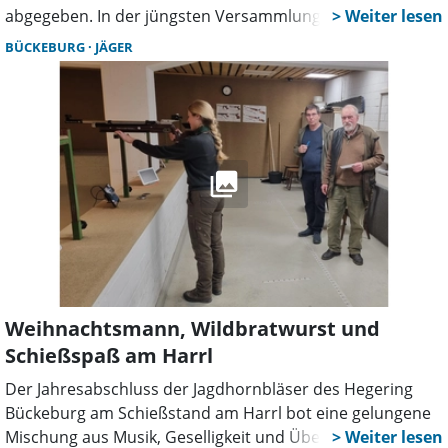
abgegeben. In der jüngsten Versammlung der
Grundstückseigentümer wurde Andreas Ahnefeld zu
BÜCKEBURG
JÄGER
seinem Nachfolger gewählt.
Weihnachtsmann, Wildbratwurst und
Schießspaß am Harrl
Der Jahresabschluss der Jagdhornbläser des Hegering
Bückeburg am Schießstand am Harrl bot eine gelungene
Mischung aus Musik, Geselligkeit und Überraschungen.