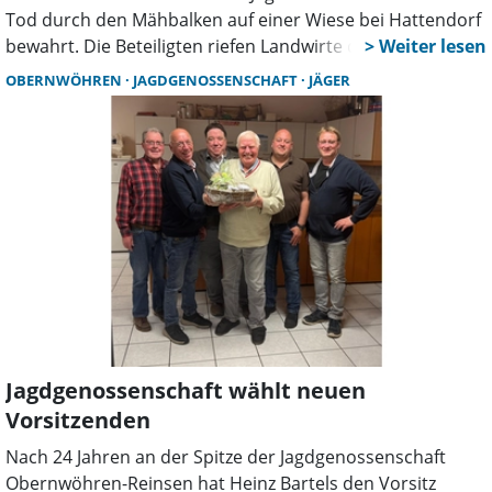
Tod durch den Mähbalken auf einer Wiese bei Hattendorf
bewahrt. Die Beteiligten riefen Landwirte dazu auf, dass
Angebot der Rehkitzrettung zu nutzen und sich vor dem
OBERNWÖHREN
JAGDGENOSSENSCHAFT
JÄGER
Abernten eines Feldes zu melden.
Jagdgenossenschaft wählt neuen
Vorsitzenden
Nach 24 Jahren an der Spitze der Jagdgenossenschaft
Obernwöhren-Reinsen hat Heinz Bartels den Vorsitz