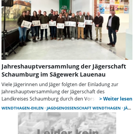
Jahreshauptversammlung der Jägerschaft
Schaumburg im Sägewerk Lauenau
Viele Jägerinnen und Jäger folgten der Einladung zur
Jahreshauptversammlung der Jägerschaft des
Landkreises Schaumburg durch den Vorsitzenden Sven
Wilkening, der nunmehr über das erste Jahr seiner
WENDTHAGEN-EHLEN
JAGDGENOSSENSCHAFT WENDTHAGEN
JÄGER
Amtszeit resümieren konnte. Die Kreisdezernentin des
Landkreises Schaumburg Andrea Stüdemann
überbrachte Grüße des Landrates Jörg Farr. Sie erklärte,