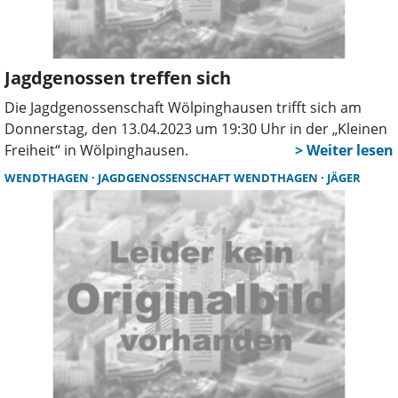
Überschwemmungen) über einen längeren Zeitraum
keine natürliche Nahrung finden kann. Das Wild wird in
dieser Zeit vor dem Abschuss geschützt und mit einer
Jagdgenossen treffen sich
geringen, notwendigen Menge artgerechtes Futter
unterstützt.
Die Jagdgenossenschaft Wölpinghausen trifft sich am
Donnerstag, den 13.04.2023 um 19:30 Uhr in der „Kleinen
Freiheit“ in Wölpinghausen.
WENDTHAGEN
JAGDGENOSSENSCHAFT WENDTHAGEN
JÄGER