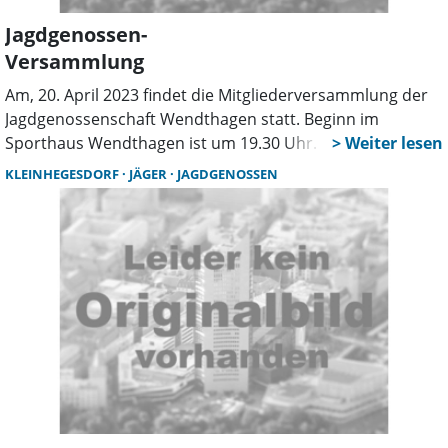
Jagdgenossen-
Versammlung
Am, 20. April 2023 findet die Mitgliederversammlung der
Jagdgenossenschaft Wendthagen statt. Beginn im
Sporthaus Wendthagen ist um 19.30 Uhr. Verschiedene
Berichte werden vorgetragen und die Auszahlung des
KLEINHEGESDORF
JÄGER
JAGDGENOSSEN
Jagdgeldes steht den Abend an.