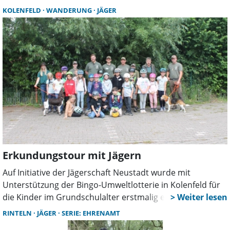
Guido Hiller, Hegeringleiter und Geschäftsführer der
KOLENFELD
WANDERUNG
JÄGER
Kreisjägerschaft, sorgte im Weihnachtsmannkostüm für
strahlende Gesichter, als er Präsente an die Anwesenden
verteilte.
Erkundungstour mit Jägern
Auf Initiative der Jägerschaft Neustadt wurde mit
Unterstützung der Bingo-Umweltlotterie in Kolenfeld für
die Kinder im Grundschulalter erstmalig ein Erlebnis- und
Entdeckungstag Natur mit den örtlichen Jägern
RINTELN
JÄGER
SERIE: EHRENAMT
durchgeführt.