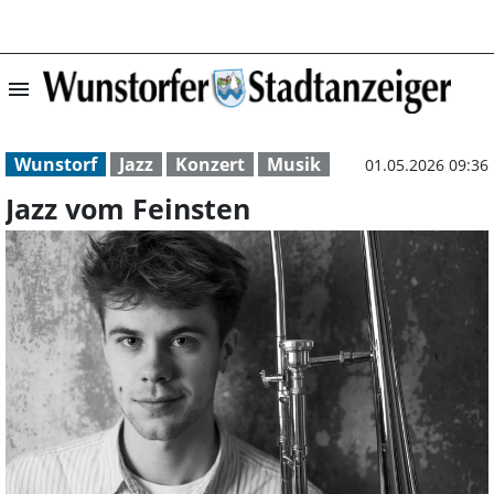
menu
Jazz vom Feinst
Wunstorf
Jazz
Konzert
Musik
01.05.2026 09:36
Jazz vom Feinsten