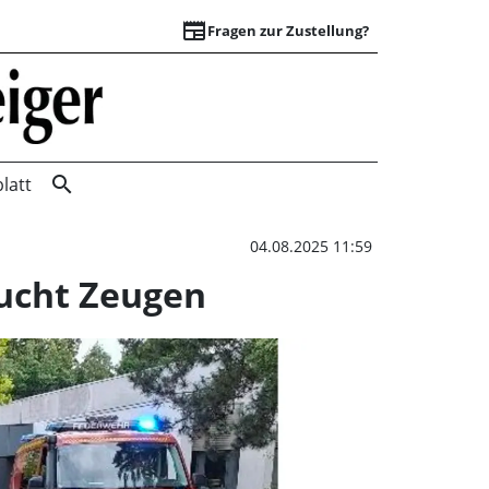
newspaper
Fragen zur Zustellung?
Kleinbrand auf Spi
search
latt
04.08.2025 11:59
sucht Zeugen