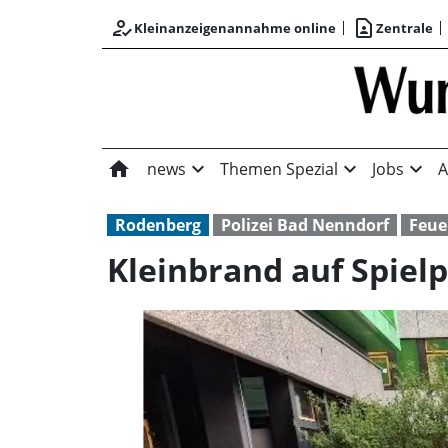
how_to_reg
contact_page
Kleinanzeigenannahme online
Zentrale
home
expand_more
expand_more
expand_more
news
Themen Spezial
Jobs
A
Rodenberg
Polizei Bad Nenndorf
Feue
Kleinbrand auf Spielp