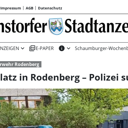
Impressum
AGB
Datenschutz
expand_more
picture_as_pdf
info
expand_more
NZEIGEN
E-PAPER
Schaumburger-Wochenb
rwehr Rodenberg
latz in Rodenberg – Polizei 