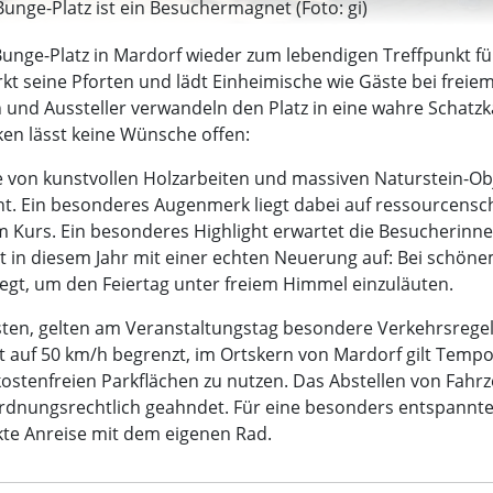
nge-Platz ist ein Besuchermagnet (Foto: gi)
Bunge-Platz in Mardorf wieder zum lebendigen Treffpunkt f
t seine Pforten und lädt Einheimische wie Gäste bei freiem
en und Aussteller verwandeln den Platz in eine wahre Scha
ken lässt keine Wünsche offen:
ie von kunstvollen Holzarbeiten und massiven Naturstein-Ob
eicht. Ein besonderes Augenmerk liegt dabei auf ressource
m Kurs. Ein besonderes Highlight erwartet die Besucherinn
et in diesem Jahr mit einer echten Neuerung auf: Bei schön
egt, um den Feiertag unter freiem Himmel einzuläuten.
sten, gelten am Veranstaltungstag besondere Verkehrsregel
 auf 50 km/h begrenzt, im Ortskern von Mardorf gilt Tempo 
 kostenfreien Parkflächen zu nutzen. Das Abstellen von Fah
ordnungsrechtlich geahndet. Für eine besonders entspannte 
kte Anreise mit dem eigenen Rad.