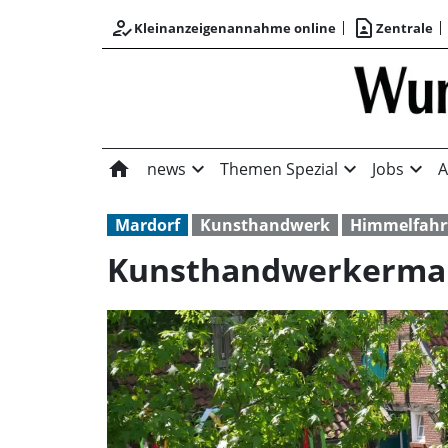
how_to_reg
contact_page
Kleinanzeigenannahme online
Zentrale
home
expand_more
expand_more
expand_more
news
Themen Spezial
Jobs
A
Mardorf
Kunsthandwerk
Himmelfahr
Kunsthandwerkerma