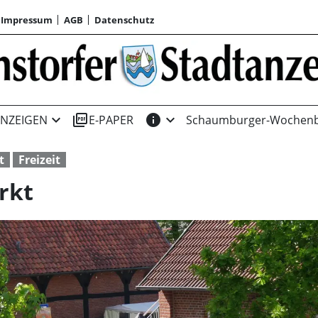
Impressum
AGB
Datenschutz
expand_more
picture_as_pdf
info
expand_more
NZEIGEN
E-PAPER
Schaumburger-Wochenb
t
Freizeit
rkt