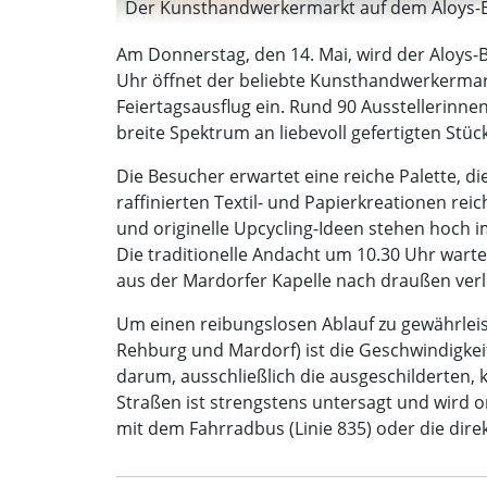
Der Kunsthandwerkermarkt auf dem Aloys-Bu
Am Donnerstag, den 14. Mai, wird der Aloys-
Uhr öffnet der beliebte Kunsthandwerkermark
Feiertagsausflug ein. Rund 90 Ausstellerinn
breite Spektrum an liebevoll gefertigten Stüc
Die Besucher erwartet eine reiche Palette, d
raffinierten Textil- und Papierkreationen r
und originelle Upcycling-Ideen stehen hoch i
Die traditionelle Andacht um 10.30 Uhr wart
aus der Mardorfer Kapelle nach draußen verl
Um einen reibungslosen Ablauf zu gewährlei
Rehburg und Mardorf) ist die Geschwindigkeit
darum, ausschließlich die ausgeschilderten,
Straßen ist strengstens untersagt und wird 
mit dem Fahrradbus (Linie 835) oder die dire