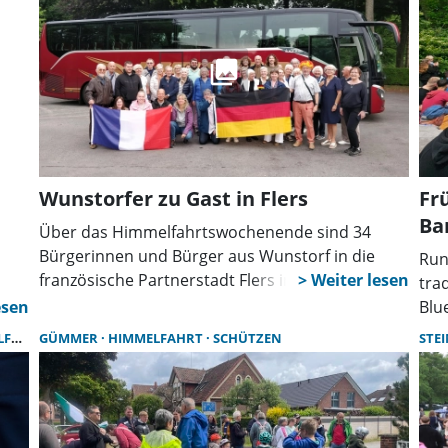
Wunstorfer zu Gast in Flers
Fr
Ba
Über das Himmelfahrtswochenende sind 34
Bürgerinnen und Bürger aus Wunstorf in die
Run
französische Partnerstadt Flers in der
tra
Normandie gereist. Organisiert wurde die Fahrt
Blu
erneut vom Partnerschaftsverein Wunstorf-
f
bei
HRT
GÜMMER
HIMMELFAHRT
SCHÜTZEN
STE
Flers, der sich seit Jahren für den Austausch und
Fei
die Pflege der deutsch-französischen
ein
Freundschaft engagiert.
sche