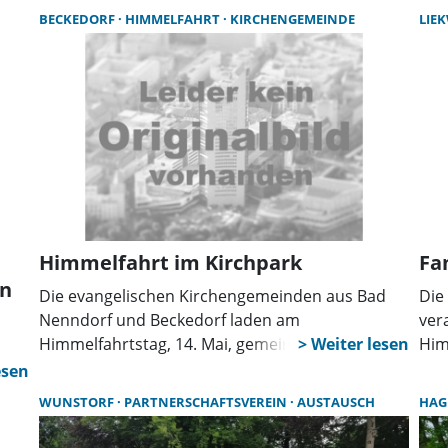
Auftakt bildet ein feierlicher Empfang am
am 
BECKEDORF
HIMMELFAHRT
KIRCHENGEMEINDE
LIE
Donnerstag um 17 Uhr in der Stadtkirche, zu
11:
dem alle Interessierten eingeladen sind.
an 
ein
Got
gefe
Himmelfahrt im Kirchpark
Fa
en
Die evangelischen Kirchengemeinden aus Bad
Die
Nenndorf und Beckedorf laden am
ver
Himmelfahrtstag, 14. Mai, gemeinsam zu einem
Him
Gottesdienst in den Kirchpark nach Beckedorf
Uhr
ein.
Vor
WUNSTORF
PARTNERSCHAFTSVEREIN
AUSTAUSCH
HAG
ein
nst