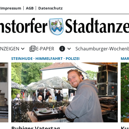
Impressum
AGB
Datenschutz
expand_more
picture_as_pdf
info
expand_more
NZEIGEN
E-PAPER
Schaumburger-Wochenb
STEINHUDE
HIMMELFAHRT
POLIZEI
MA
Ruhiger Vatertag
Ku