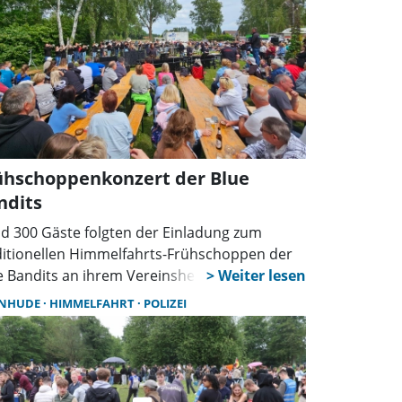
ühschoppenkonzert der Blue
ndits
d 300 Gäste folgten der Einladung zum
ditionellen Himmelfahrts-Frühschoppen der
e Bandits an ihrem Vereinsheim und erlebten
 bestem Wetter einen stimmungsvollen
INHUDE
HIMMELFAHRT
POLIZEI
ertag mit Musik, kulinarischen Genüssen und
em bunten Familienprogramm.