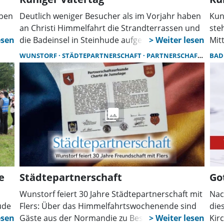
aben
Deutlich weniger Besucher als im Vorjahr haben
Kun
an Christi Himmelfahrt die Strandterrassen und
ste
 der
die Badeinsel in Steinhude aufgesucht. Das
Mit
ge
kühle, wechselhafte Wetter sorgte für eine
11 
WUNSTORF
STÄDTEPARTNERSCHAFT
PARTNERSCHAFTSVEREIN
BAD
ten
entspannte Atmosphäre, Polizei und
Arb
nft
Rettungskräfte melden einen überwiegend
Him
ruhigen Verlauf.
e
Städtepartnerschaft
Go
Wunstorf feiert 30 Jahre Städtepartnerschaft mit
Nac
ude
Flers: Über das Himmelfahrtswochenende sind
die
te,
Gäste aus der Normandie zu Besuch. Den
Kir