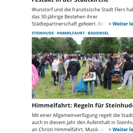
Wunstorf und die französische Stadt Flers h
das 30-jährige Bestehen ihrer
Städtepartnerschaft gefeiert. Beim Festakt in
Stadtkirche blickten Zeitzeugen auf die Anfän
STEINHUDE
HIMMELFAHRT
BADEINSEL
zurück, würdigten den Austausch und beton
die Bedeutung der Freundschaft für die Zuku
Europas.
Himmelfahrt: Regeln für Steinhud
Mit einer Allgemeinverfügung regelt die Stadt
auch in diesem Jahr den Aufenthalt in Steinh
an Christi Himmelfahrt. Musik- und Grillverbo