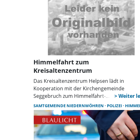
Donnerstag, 14. Mai, um 11 Uhr im Petzer
Pfarrgarten.
Himmelfahrt zum
Kreisaltenzentrum
Das Kreisaltenzentrum Helpsen lädt in
Kooperation mit der Kirchengemeinde
Seggebruch zum Himmelfahrt-
Freiluftgottesdienst am 14. Mai um 10 Uhr au
SAMTGEMEINDE NIEDERNWÖHREN
POLIZEI
HIMMELFA
das Gelände am Kreisaltenzentrum,
Schachtstraße 40, ein. Den Gottesdienst hält
Frau Pastorin Christiane Meyer, die musikali
Begleitung übernimmt der Posaunenchor