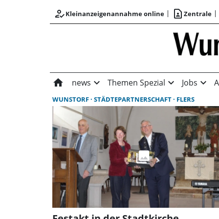
how_to_reg
contact_page
Kleinanzeigenannahme online
Zentrale
home
expand_more
expand_more
expand_more
news
Themen Spezial
Jobs
A
WUNSTORF
STÄDTEPARTNERSCHAFT
FLERS
Festakt in der Stadtkirche