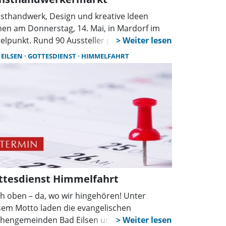
sthandwerk, Design und kreative Ideen
hen am Donnerstag, 14. Mai, in Mardorf im
telpunkt. Rund 90 Aussteller präsentieren von
bis 17 Uhr auf dem Aloys-Bunge-Platz ihre
 EILSEN
GOTTESDIENST
HIMMELFAHRT
eiten. Auch eine Andacht unter freiem
mel ist geplant.
ttesdienst Himmelfahrt
h oben – da, wo wir hingehören! Unter
sem Motto laden die evangelischen
chengemeinden Bad Eilsen und Steinbergen