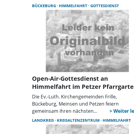
Zutrittsregeln für die Badeinsel sowie
BÜCKEBURG
HIMMELFAHRT
GOTTESDIENST
Sperrungen sollen für Sicherheit und ein
ausgewogenes Miteinander sorgen.
Open-Air-Gottesdienst an
Himmelfahrt im Petzer Pfarrgart
Die Ev.-Luth. Kirchengemeinden Frille,
Bückeburg, Meinsen und Petzen feiern
gemeinsam ihren nächsten
Kooperationsgottesdienst als Open-Air-
LANDKREIS
KREISALTENZENTRUM
HIMMELFAHRT
Gottesdienst an Himmelfahrt. Der Gottesdie
für alle Generationen wird gefeiert am