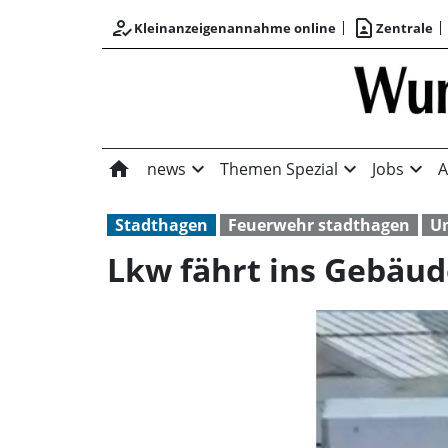
how_to_reg
contact_page
Kleinanzeigenannahme online
Zentrale
home
expand_more
expand_more
expand_more
news
Themen Spezial
Jobs
A
Stadthagen
Feuerwehr stadthagen
Un
Lkw fährt ins Gebäud