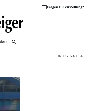
newspaper
Fragen zur Zustellung?
Lkw fährt ins Gebä
search
latt
04.09.2024 13:48