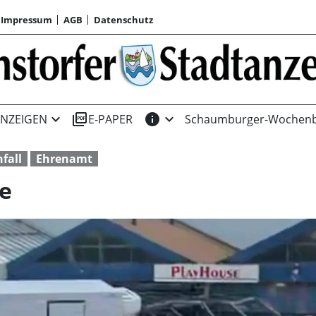
Impressum
AGB
Datenschutz
expand_more
picture_as_pdf
info
expand_more
NZEIGEN
E-PAPER
Schaumburger-Wochenb
fall
Ehrenamt
e