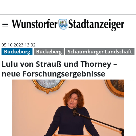
menu
Lulu von Strauß
05.10.2023 13:32
Bückeburg
Bückeberg
Schaumburger Landschaft
Lulu von Strauß und Thorney –
neue Forschungsergebnisse