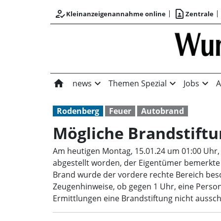
how_to_reg
contact_page
Kleinanzeigenannahme online
Zentrale
home
expand_more
expand_more
expand_more
news
Themen Spezial
Jobs
A
Rodenberg
Feuer
Autobrand
Mögliche Brandstiftu
Am heutigen Montag, 15.01.24 um 01:00 Uhr
abgestellt worden, der Eigentümer bemerkte 
Brand wurde der vordere rechte Bereich besc
Zeugenhinweise, ob gegen 1 Uhr, eine Person
Ermittlungen eine Brandstiftung nicht aussch