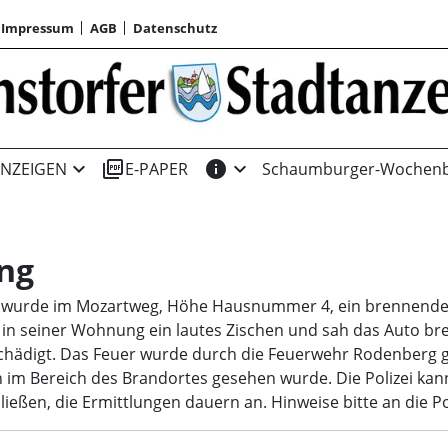
Impressum
AGB
Datenschutz
expand_more
picture_as_pdf
info
expand_more
NZEIGEN
E-PAPER
Schaumburger-Wochenb
ng
, wurde im Mozartweg, Höhe Hausnummer 4, ein brennende
in seiner Wohnung ein lautes Zischen und sah das Auto bre
hädigt. Das Feuer wurde durch die Feuerwehr Rodenberg gel
 im Bereich des Brandortes gesehen wurde. Die Polizei ka
ließen, die Ermittlungen dauern an. Hinweise bitte an die 