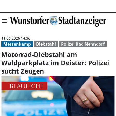
menu
Motorrad-Diebst
11.06.2026 14:36
Messenkamp
Diebstahl
Polizei Bad Nenndorf
Motorrad-Diebstahl am
Waldparkplatz im Deister: Polizei
sucht Zeugen