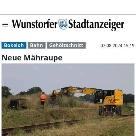
menu
Neue Mähraupe |
Bokeloh
Bahn
Gehölzschnitt
07.08.2024 15:19
Neue Mähraupe