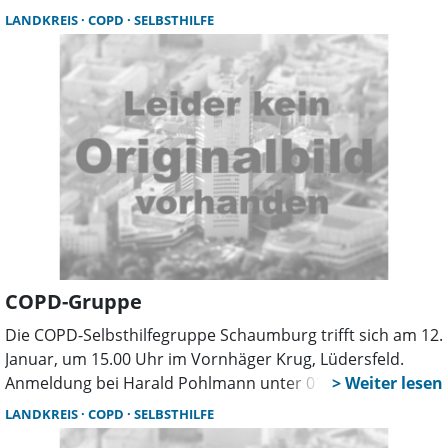
Pohlmann unter 0174-3621000 erbeten.
LANDKREIS
COPD
SELBSTHILFE
COPD-Gruppe
Die COPD-Selbsthilfegruppe Schaumburg trifft sich am 12.
Januar, um 15.00 Uhr im Vornhäger Krug, Lüdersfeld.
Anmeldung bei Harald Pohlmann unter 0174-3621000
erbeten.
LANDKREIS
COPD
SELBSTHILFE