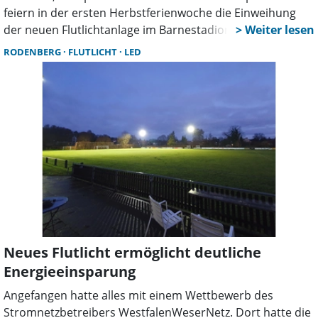
feiern in der ersten Herbstferienwoche die Einweihung
der neuen Flutlichtanlage im Barnestadion. Das Projekt
verbessert in der dunklen Jahreszeit die
RODENBERG
FLUTLICHT
LED
Trainingsbedingungen vor allem in den Abendstunden
erheblich.
Neues Flutlicht ermöglicht deutliche
Energieeinsparung
Angefangen hatte alles mit einem Wettbewerb des
Stromnetzbetreibers WestfalenWeserNetz. Dort hatte die