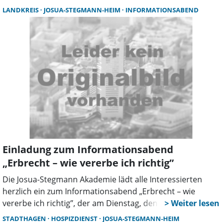
am Dienstag, dem 11. März, um 18.30 Uhr in der Cafeteria
LANDKREIS
JOSUA-STEGMANN-HEIM
INFORMATIONSABEND
Intermezzo, Seilerstraße 30 in Stadthagen statt.
Einladung zum Informationsabend
„Erbrecht – wie vererbe ich richtig”
Die Josua-Stegmann Akademie lädt alle Interessierten
herzlich ein zum Informationsabend „Erbrecht – wie
vererbe ich richtig”, der am Dienstag, den 9. April um 19
Uhr in der Cafeteria Intermezzo, Seilerstraße 30 in
STADTHAGEN
HOSPIZDIENST
JOSUA-STEGMANN-HEIM