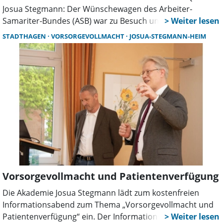
Josua Stegmann: Der Wünschewagen des Arbeiter-
Samariter-Bundes (ASB) war zu Besuch und machte es
möglich, dass Karsten Günther (58), Bewohner im
STADTHAGEN
VORSORGEVOLLMACHT
JOSUA-STEGMANN-HEIM
Senioren-Quartier Josua Stegmann, einen langgehegten
Traum wahr werden lassen konnte – einen letzten Besuch
im Stadion von Borussia Mönchengladbach.
Vorsorgevollmacht und Patientenverfügung
Die Akademie Josua Stegmann lädt zum kostenfreien
Informationsabend zum Thema „Vorsorgevollmacht und
Patientenverfügung“ ein. Der Informationsabend findet