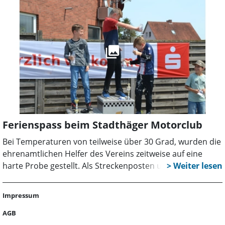
Ferienspass beim Stadthäger Motorclub
Bei Temperaturen von teilweise über 30 Grad, wurden die
ehrenamtlichen Helfer des Vereins zeitweise auf eine
harte Probe gestellt. Als Streckenposten und am Grill war
Durchhaltevermögen angesagt. Auf dem Parkplatz
Innovationspark in Stadthagen sowie auf dem EDEKA-
Impressum
Parkplatz in Helpsen konnten die Nachwuchs-Rennfahrer,
aufgeteilt in vier Altersgruppen, ihr Können auf dem
AGB