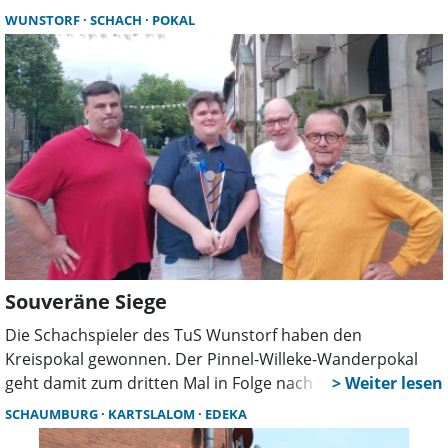
Auf Rang drei landete TuS Schwarz-Weiß Enzen, Rehren
WUNSTORF
SCHACH
POKAL
holte erstmals den Masters-Pokal.
Souveräne Siege
Die Schachspieler des TuS Wunstorf haben den
Kreispokal gewonnen. Der Pinnel-Willeke-Wanderpokal
geht damit zum dritten Mal in Folge nach Wunstorf. Die
Wunstorfer machten den Pokalsieg im Finale gegen Weiß-
SCHAUMBURG
KARTSLALOM
EDEKA
Blau-Eilenriede perfekt.