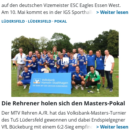
auf den deutschen Vizemeister ESC Eagles Essen West.
Am 10. Mai kommt es in der IGS Sporthalle zum Duell
David gegen Goliath. Spannung, hochklassiger Sport und
LÜDERSFELD
LÜDERSFELD
POKAL
ein besonderes Event sind garantiert.
Die Rehrener holen sich den Masters-Pokal
Der MTV Rehren A./R. hat das Volksbank-Masters-Turnier
des TuS Lüdersfeld gewonnen und dabei Endspielgegner
VfL Bückeburg mit einem 6:2-Sieg empfindlich zerrupft.