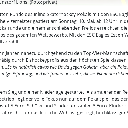
nstorf Lions. (Foto: privat)
tten Runde des Inline-Skaterhockey-Pokals mit den ESC Eagl
 Vizemeister gastiert am Sonntag, 10. Mai, ab 12 Uhr in d
kalrunde und einem anschließenden Freilos erreichten die L
Los des gesamten Wettbewerbs. Mit den ESC Eagles Essen W
tze zählt.
hn Jahren nahezu durchgehend zu den Top-Vier-Mannschaft
äßig durch Eishockeyprofis aus den höchsten Spielklassen v
en.
„Es ist natürlich etwas wie David gegen Goliath, aber ein Pok
malige Erfahrung, und wir freuen uns sehr, dieses Event ausrichte
nem Sieg und einer Niederlage gestartet. Als amtierender Reg
trieb liegt der volle Fokus nun auf dem Pokalspiel, das der
ostet 5 Euro, Schüler und Studenten zahlen 3 Euro. Kinder bi
rat reicht. Für das leibliche Wohl ist gesorgt, hochklassige