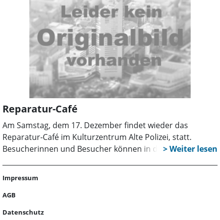
Reparatur-Café
Am Samstag, dem 17. Dezember findet wieder das
Reparatur-Café im Kulturzentrum Alte Polizei, statt.
Besucherinnen und Besucher können in der Zeit von
15.00 bis 17.00 Uhr kostenlos bei ihren mitgebrachten
defekten Gegenständen gemeinsam mit ehrenamtlichen
Impressum
Reparateuren prüfen, ob eine Reparatur noch möglich ist.
Nach einer Reparatur oder einem Tipp für die
AGB
Weiterverwendung des Gegenstandes freut sich das
Datenschutz
Team des Reparatur-Cafés über eine Spende für die