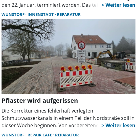
den 22. Januar, terminiert worden. Das teilt die
Niedersächsische Landesbehörde für Straßenbau und
WUNSTORF
INNENSTADT
REPARATUR
Verkehr in Hameln mit.
Pflaster wird aufgerissen
Die Korrektur eines fehlerhaft verlegten
Schmutzwasserkanals in einem Teil der Nordstraße soll in
dieser Woche beginnen. Von vorbereitenden Arbeiten ist
in einer Pressemitteilung der Stadt die Rede. Als
WUNSTORF
REPAIR CAFÉ
REPARATUR