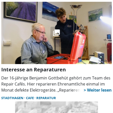
Fertigstellungstermin wird der 17. April genannt.
Interesse an Reparaturen
Der 16-jährige Benjamin Gottbehüt gehört zum Team des
Repair Cafés. Hier reparieren Ehrenamtliche einmal im
Monat defekte Elektrogeräte. „Reparieren statt
Wegwerfen“, lautet das Motto.
STADTHAGEN
CAFE
REPARATUR