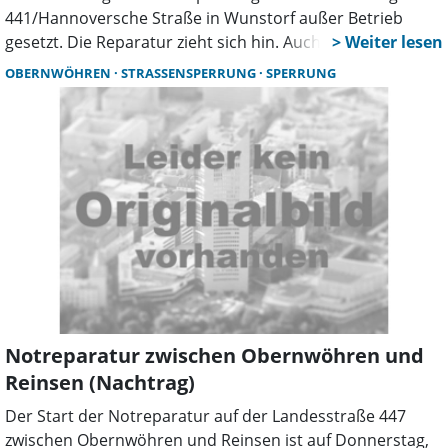
441/Hannoversche Straße in Wunstorf außer Betrieb
gesetzt. Die Reparatur zieht sich hin. Auch an weiteren
Kreuzungen gibt es Störungen, die Behörden arbeiten an
OBERNWÖHREN
STRASSENSPERRUNG
SPERRUNG
Lösungen.
Notreparatur zwischen Obernwöhren und
Reinsen (Nachtrag)
Der Start der Notreparatur auf der Landesstraße 447
zwischen Obernwöhren und Reinsen ist auf Donnerstag,