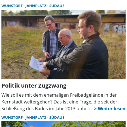
deshalb gekommen waren. Sie verließen kurz nach
WUNSTORF
JAHNPLATZ
SÜDAUE
Sitzungsbeginn den Ratssaal wieder. Im nichtöffentlichen
Teil soll es aber einen Tagesordnungspunkt zum Thema
gegeben haben.
Politik unter Zugzwang
Wie soll es mit dem ehemaligen Freibadgelände in der
Kernstadt weitergehen? Das ist eine Frage, die seit der
Schließung des Bades im Jahr 2013 unbeantwortet ist. Ein
Arbeitskreis aus Bürgern hat Vorschläge erarbeitet und
WUNSTORF
JAHNPLATZ
SÜDAUE
die Politik damit unter Zugzwang gesetzt. Die hat nun mit