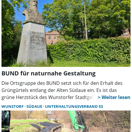
einer eigenen Idee reagiert.
BUND für naturnahe Gestaltung
Die Ortsgruppe des BUND setzt sich für den Erhalt des
Grüngürtels entlang der Alten Südaue ein. Es ist das
grüne Herzstück des Wunstorfer Stadtgebietes, heißt es
in einer Pressemitteilung.
WUNSTORF
SÜDAUE
UNTERHALTUNGSVERBAND 53