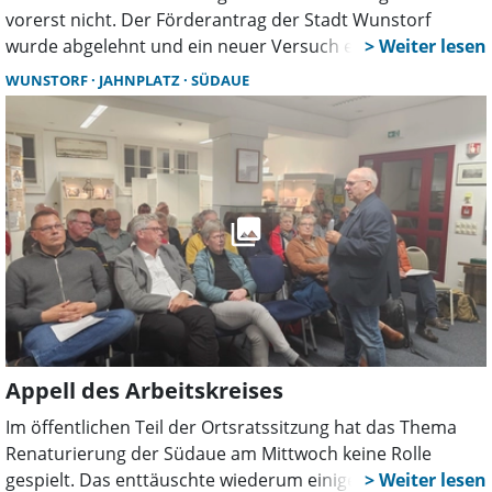
vorerst nicht. Der Förderantrag der Stadt Wunstorf
wurde abgelehnt und ein neuer Versuch erscheint
aussichtslos. Damit steht das Projekt am ehemaligen
WUNSTORF
JAHNPLATZ
SÜDAUE
Freibadgelände wieder ganz am Anfang.
Appell des Arbeitskreises
Im öffentlichen Teil der Ortsratssitzung hat das Thema
Renaturierung der Südaue am Mittwoch keine Rolle
gespielt. Das enttäuschte wiederum einige Anlieger, die