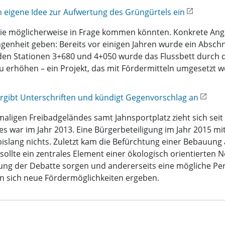
 eigene Idee zur Aufwertung des Grüngürtels ein
die möglicherweise in Frage kommen könnten. Konkrete Ang
angenheit geben: Bereits vor einigen Jahren wurde ein Absc
n den Stationen 3+680 und 4+050 wurde das Flussbett durch
u erhöhen – ein Projekt, das mit Fördermitteln umgesetzt 
bergibt Unterschriften und kündigt Gegenvorschlag an
ligen Freibadgeländes samt Jahnsportplatz zieht sich seit
es war im Jahr 2013. Eine Bürgerbeteiligung im Jahr 2015 m
islang nichts. Zuletzt kam die Befürchtung einer Bebauung a
llte ein zentrales Element einer ökologisch orientierten Neu
ung der Debatte sorgen und andererseits eine mögliche Pers
n sich neue Fördermöglichkeiten ergeben.