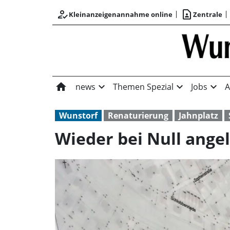
how_to_reg
contact_page
Kleinanzeigenannahme online
Zentrale
home
expand_more
expand_more
expand_more
news
Themen Spezial
Jobs
A
Wunstorf
Renaturierung
Jahnplatz
Wieder bei Null ange