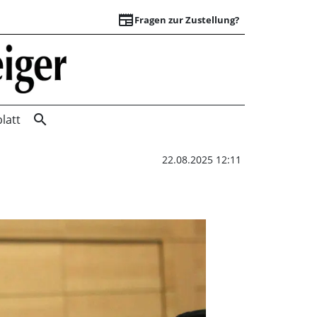
newspaper
Fragen zur Zustellung?
Wieder bei Null an
search
latt
22.08.2025 12:11