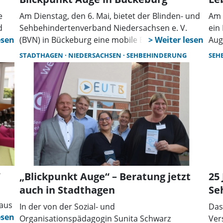
e
Am Dienstag, den 6. Mai, bietet der Blinden- und
Am 
d
Sehbehindertenverband Niedersachsen e. V.
ein
r
(BVN) in Bückeburg eine mobile Beratung für
Aug
Menschen mit Sehbehinderungen an. Von 14 bis
kön
STADTHAGEN
NIEDERSACHSEN
SEHBEHINDERUNG
SEH
18 Uhr steht das Beratungsmobil in der
The
Fußgängerzone, Lange Straße 62, bereit, um
Leb
Betroffene, deren Angehörige und Interessierte
kostenlos zu informieren und zu beraten.
“
„Blickpunkt Auge“ – Beratung jetzt
25
auch in Stadthagen
Se
 aus
In der von der Sozial- und
Das
Organisationspädagogin Sunita Schwarz
Ver