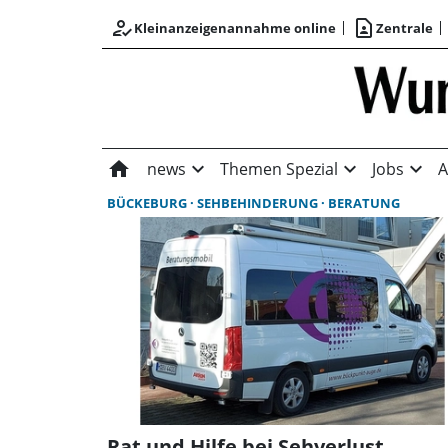
how_to_reg
contact_page
Kleinanzeigenannahme online
Zentrale
home
expand_more
expand_more
expand_more
news
Themen Spezial
Jobs
A
BÜCKEBURG
SEHBEHINDERUNG
BERATUNG
Rat und Hilfe bei Sehverlust