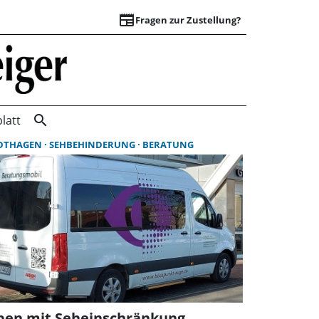
newspaper
Fragen zur Zustellung?
Suchergebnisse | 
search
latt
DTHAGEN
SEHBEHINDERUNG
BERATUNG
ben mit Seheinschränkung