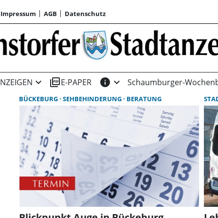
Impressum
AGB
Datenschutz
expand_more
picture_as_pdf
info
expand_more
NZEIGEN
E-PAPER
Schaumburger-Wochenb
BÜCKEBURG
SEHBEHINDERUNG
BERATUNG
STA
Blickpunkt Auge in Bückeburg
Le