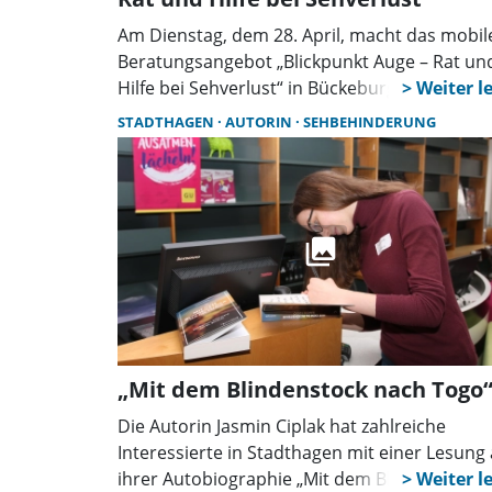
Am Dienstag, dem 28. April, macht das mobil
Beratungsangebot „Blickpunkt Auge – Rat un
Hilfe bei Sehverlust“ in Bückeburg Station. De
Blinden- und Sehbehindertenverband
STADTHAGEN
AUTORIN
SEHBEHINDERUNG
Niedersachsen (BVN) verwirklicht diese
Unterstützung, die sich an Menschen mit
Sehbehinderungen sowie der Angehörige
richtet.
„Mit dem Blindenstock nach Togo
Die Autorin Jasmin Ciplak hat zahlreiche
Interessierte in Stadthagen mit einer Lesung
ihrer Autobiographie „Mit dem Blindenstock