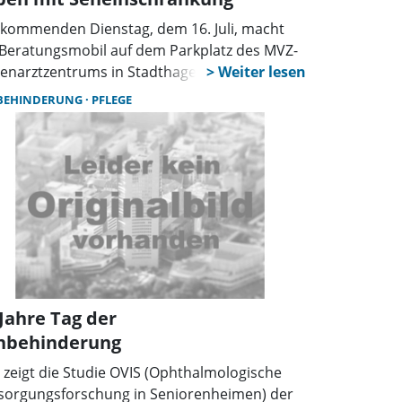
kommenden Dienstag, dem 16. Juli, macht
 Beratungsmobil auf dem Parkplatz des MVZ-
enarztzentrums in Stadthagen Station. Hier
nen sich Interessierte umfangreich über das
BEHINDERUNG
PFLEGE
ma Augenerkrankungen und Hilfen beim
en mit einer Seheinschränkung informieren.
 Jahre Tag der
hbehinderung
 zeigt die Studie OVIS (Ophthalmologische
sorgungsforschung in Seniorenheimen) der