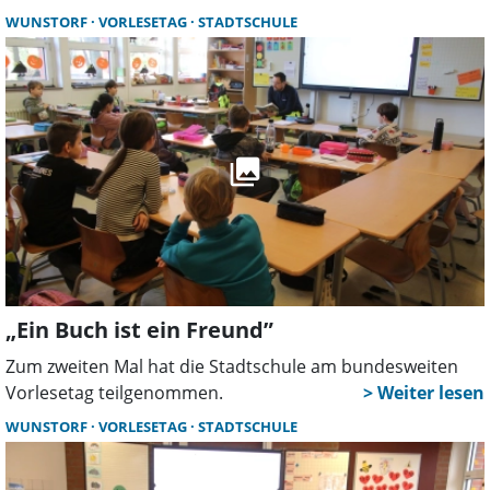
Baumaterial genutzt wird. Die Arbeiten sollen im ersten
WUNSTORF
VORLESETAG
STADTSCHULE
Quartal 2026 abgeschlossen sein. Der Beginn war für die
4. Kalenderwoche geplant, daraus wird aber nichts. Es ist
zu kalt.
„Ein Buch ist ein Freund”
Zum zweiten Mal hat die Stadtschule am bundesweiten
Vorlesetag teilgenommen.
WUNSTORF
VORLESETAG
STADTSCHULE