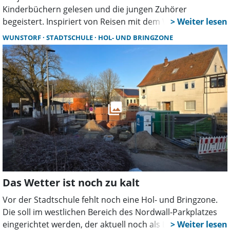
Kinderbüchern gelesen und die jungen Zuhörer
begeistert. Inspiriert von Reisen mit dem Wohnmobil
„BOB“ entführt der Autor seine Leser in ferne Länder und
WUNSTORF
STADTSCHULE
HOL- UND BRINGZONE
spannende Abenteuer.
Das Wetter ist noch zu kalt
Vor der Stadtschule fehlt noch eine Hol- und Bringzone.
Die soll im westlichen Bereich des Nordwall-Parkplatzes
eingerichtet werden, der aktuell noch als Lagerfläche für