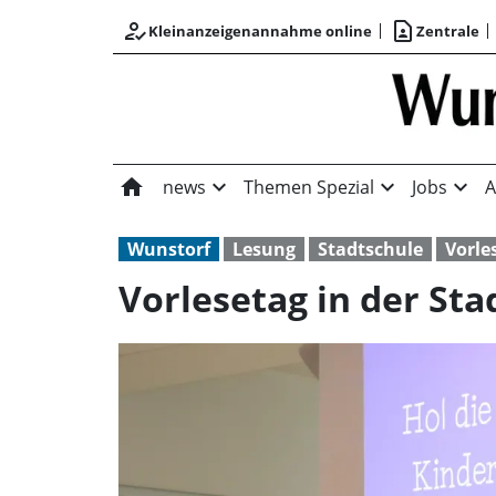
how_to_reg
contact_page
Kleinanzeigenannahme online
Zentrale
home
expand_more
expand_more
expand_more
news
Themen Spezial
Jobs
A
Wunstorf
Lesung
Stadtschule
Vorle
Vorlesetag in der Sta